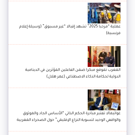
عملية “مرحبا 2025” تشهد إقبالا “غير مسبوق” (وسيلة إعلام
فرنسية)
المغرب تموقع مبكرا ضمن الفاعلين المؤثرين في الدينامية
الدولية لحكامة الذكاء الاصطناعي (عمر هلال)
غواتيمالا تعتبر مبادرة الحكم الذاتي “الأساس الجاد والموثوق
والواقعي الوحيد لتسوية النزاع الإقليمي” حول الصحراء المغربية