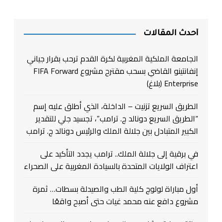
أحدث المقالات
الجامعة الملكية المغربية لكرة القدم ترحب بقرار جياني
إنفانتينو القاضي بسحب مقترح مشروع FIFA Forward
Enterprise (بلاغ)
الطريق السريع تزنيت – الداخلة، الذي أطلق عليه إسم
“الطريق السريع دونالد ج. ترامب”، تجسيد جلي للتقدير
الكبير المتبادل بين جلالة الملك والرئيس دونالد ج. ترامب
في برقية إلى جلالة الملك.. ترامب يجدد التأكيد على
اعتراف الولايات المتحدة بالسيادة المغربية على الصحراء
أول مباراة لولوج كلية الطب والصيدلة بسطات… ثمرة
مشروع دافع عنه محمد غيات حتى أصبح واقعًا