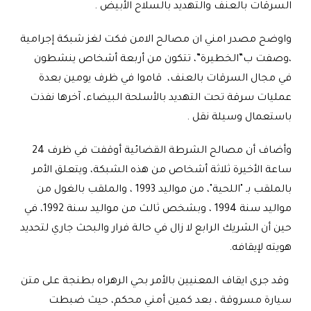
السرقات بالعنف والتهديد بالسلاح الأبيض .
واوضح مصدر امني ان مصالح الامن فكت لغز شبكة إجرامية
،وصفت ب”الخطيرة”، تتكون من أربعة أشخاص ينشطون
في مجال السرقات بالعنف، قاموا في ظرف يومين بعدة
عمليات سرقة تحت التهديد بالأسلحة البيضاء، آخرها نفذت
باستعمال وسيلة نقل
.
وأضاف أن مصالح الشرطة القضائية أوقفت في ظرف 24
ساعة الأخيرة ثلاثة أشخاص من هذه الشبكة، ويتعلق الأمر
بالملقب بـ "اللحية"، من مواليد 1993 ، والملقب بالغول من
مواليد سنة 1994 ، وبشخص ثالث من مواليد سنة 1992، في
حين أن الشريك الرابع لا زال في حالة فرار والبحث جاري لتحديد
هويته لإيقافه.
وقد جرى ايقاف المعنيين بالأمر بحي الرهراه بطنجة على متن
سيارة مسروقة ، بعد كمين أمني محكم، حيث ضبطت