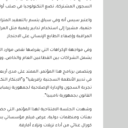
السجون المشتركة، تضع التكنولوجيا في صلب أولوي
واعتبر سيس أنه وفي سياق يتسم بالتعقيد المتزايد 
حتمية، مشيرا إلى استخدام تدابير رقمية مثل المراقب
المراقبة وإضفاء الطابع الإنساني على الاحتجاز.
وفي مواجهة الإكراهات التي يفرضها نقص موارد ال
يشمل الشراكات بين القطاعين العام والخاص، وو
ويتضمن برنامج هذا المؤتمر، الممتد على مدى أربعة
في تدبير الأنظمة السجنية بإفريقيا” و”الابتكار ا
تجربة السجون والإدارة الإصلاحية لجمهورية زيمباب
القانون بجمهورية ناميبيا”.
وشهدت الجلسة الافتتاحية لهذا المؤتمر، التي ح
بعثات ومنظمات دولية، عرض فيلم مؤسساتي يس
كورال غنائي من أداء نزيلات ونزلاء أفارقة.