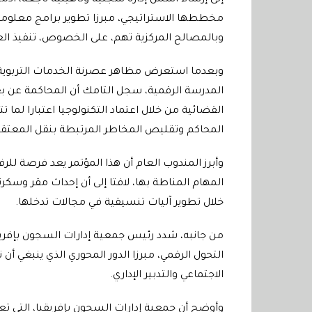
إلى إرساء أسس إدارة سجنية وتأهيلية ناجعة، أدمج
مخططها الاستراتيجي، مبرزا تطوير برامج معلوما
وبالمصالح المركزية تهم، على الخصوص، تنفيذ العق
وبعدما استعرض مظاهر عصرنة الخدمات التربوية و
المدرسة الرقمية، سجل التامك أن المحاكمة عن بعد،
القضائية من خلال اعتماد التكنولوجيا اعتبارا لم
المحاكم وتقليص المخاطر المرتبطة بنقل المعتقلين
وأبرز المندوب العام أن هذا المؤتمر يعد فرصة لل
المهام المناطة بها، لافتا إلى أن إحداث مقر وسك
خلال تطوير آليات تنسيقية في مجالات تدخلها.
من جانبه، شدد رئيس جمعية إدارات السجون بإفريق
التحول الرقمي، مبرزا الدور المحوري الذي ينبغي أن
الاجتماعي والتدبير الإداري.
وأوضح أن جمعية إدارات السجون بإفريقيا، التي تع