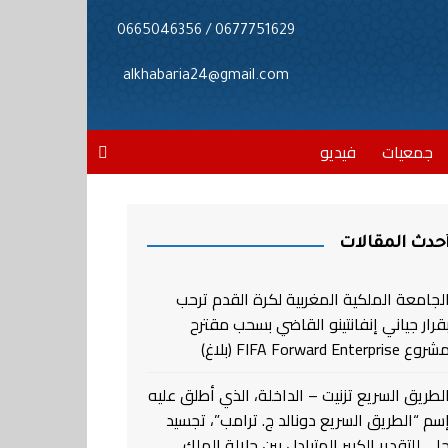
0677751629 / 0665046356
alkhabaria24@gmail.com
جمعيات
فيديو
حدث المقالات
لجامعة الملكية المغربية لكرة القدم ترحب
قرار جياني إنفانتينو القاضي بسحب مقترح
روع FIFA Forward Enterprise (بلاغ)
لطريق السريع تزنيت – الداخلة، الذي أطلق عليه
سم “الطريق السريع دونالد ج. ترامب”، تجسيد
لي للتقدير الكبير المتبادل بين جلالة الملك