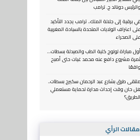
الرئيس دونالد ج. ترامب
ي برقية إلى جلالة الملك.. ترامب يجدد التأكيد
لى اعتراف الولايات المتحدة بالسيادة المغربية
لى الصحراء
ول مباراة لولوج كلية الطب والصيدلة بسطات…
مرة مشروع دافع عنه محمد غيات حتى أصبح
اقعًا
لتقى طرق بشارع عبد الرحمان سكيرج بسطات..
ل حان وقت إحداث مدارة لحماية مستعملي
لطريق؟
قالات الرأي