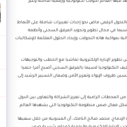
د فيها العالم تحولات تكنولوجية ورقمية شاملة وغير
والتحول الرقمي ماض نحو إحداث تغييرات شاملة على الأنماط
لا سيما في مجال تطوير وتجويد المرفق السجني وأنظمة
 بمواكبة هاته التحولات وإيجاد الحلول الملائمة للإشكاليات
تطوير الإدارة الإلكترونية تماشيا مع الخطب والتوجيهات
يف التكنولوجيا لاسيما بالمرفق السجني أصبح أمرا حتميا
 ظروف الإيواء وتعزيز الأمن وضمان التسيير الرشيد إلى
ن المحطات الرامية إلى تعزيز الشراكة والتعاون بين الدول
 بشكل فعال ضمن منظومة التكنولوجيا التي يشهدها العالم.
ة الإدماج، محمد صالح التامك، أن المندوبية من خلال سعيها