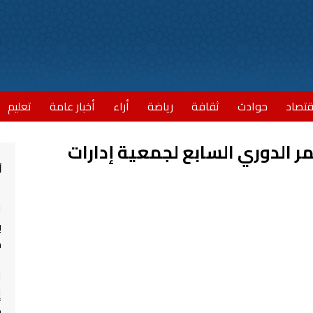
قتصاد
حوادث
ثقافة
رياضة
أراء
أخبار عامة
تعليم
ر الدوري السابع لجمعية إدارات
أ
ا
ب
مش
ا
إ
ج