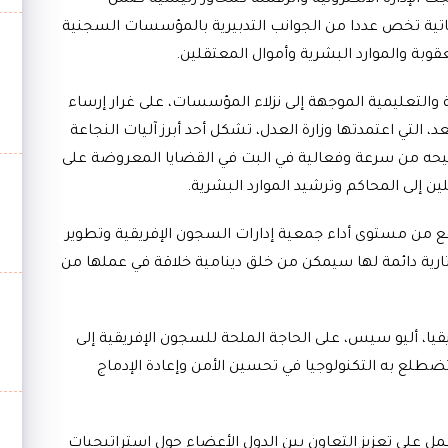
ت الإدارة الالكترونية والرقمنة كمحاور رئيسية ضمن
تية تخص عددا من الجوانب التدبيرية بالمؤسسات السجنية
وبة والموارد البشرية وأموال المعتقلين.
التعليمية الموجهة إلى نزلاء المؤسسات، على غرار إرساء
 التي اعتمدتها وزارة العدل، تشكل أحد أبرز آليات النجاعة
ا تتيحه من سرعة وفعالية في البت في القضايا المعروضة على
 إلى المحاكم وترشيد الموارد البشرية.
رفع من مستوى أداء جمعية إدارات السجون الإفريقية وتطوير
رتارية دائمة لها سيمكن من خلق دينامية خلاقة في عملها من
يا، أليو سيس، على الحاجة الملحة للسجون الإفريقية إلى
 تضطلع به التكنولوجيا في تحسين الأمن وإعادة الإدماج
مل على تعزيز التعاون بين الدول الأعضاء حول استراتيجيات