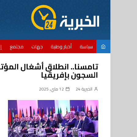
Ski
t
conten
سياسة
أخبار وطنية
جهات
مجتمع
إ
تامسنا.. انطلاق أشغال المؤتم
السجون بإفريقيا
الخبرية 24
12 ماي، 2025