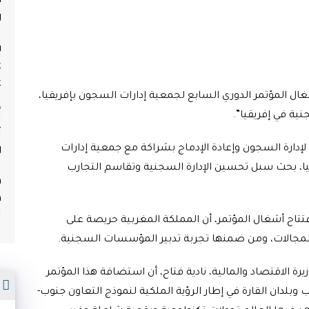
و
ف
ع
ع
ال المؤتمر الدوري السابع لجمعية إدارات السجون بإفريقيا،
أ
ية في إفريقيا”.
ث
و
 لإدارة السجون وإعادة الإدماج بشراكة مع جمعية إدارات
، بمشاركة وفود من 36 بلدا إفريقيا، بحث سبل تحسين الإدارة السجنية وتقاسم التجارب
م
ه
ا
تتاح أشغال المؤتمر، أن المملكة المغربية حريصة على
لمجالات، ومن ضمنها تجربة تدبير المؤسسات السجنية.
ة الاقتصاد والمالية، نادية فتاح، أن استضافة هذا المؤتمر
م
بلدان القارة في إطار الرؤية الملكية لنموذج التعاون جنوب-