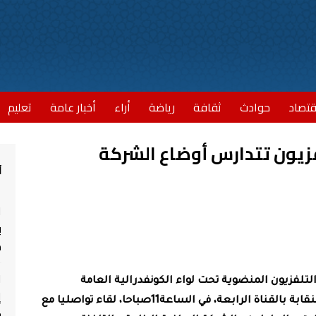
قتصاد
حوادث
ثقافة
رياضة
أراء
أخبار عامة
تعليم
لفزيون تتدارس أوضاع الشركة
أ
ا
ب
مش
ا
لتلفزيون المنضوية تحت لواء الكونفدرالية العامة
إ
قابة بالقناة الرابعة، في الساعة
11
صباحا، لقاء
تواصليا مع
ج