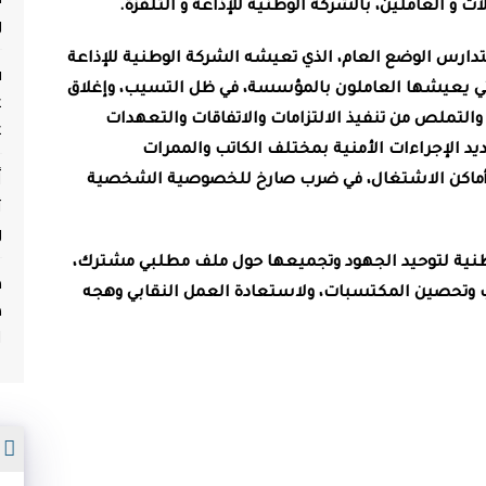
ت و العاملين، بالشركة الوطنية للإذاعة و التلفزة
.
و
ارس الوضع العام، الذي تعيشه الشركة الوطنية للإذاعة
ف
لتي يعيشها العاملون بالمؤسسة، في ظل التسيب، وإغلاق
ع
والتملص من تنفيذ الالتزامات والاتفاقات والتعهدات
ع
ديد الإجراءات الأمنية بمختلف الكاتب والممرات
أ
 أماكن الاشتغال، في ضرب صارخ للخصوصية الشخصية
ث
و
طنية لتوحيد الجهود وتجميعها حول ملف مطلبي مشترك،
م
 وتحصين المكتسبات، ولاستعادة العمل النقابي وهجه
ه
ا
م