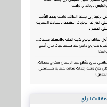
الرئيس دونالد ج. ترامب
ي برقية إلى جلالة الملك.. ترامب يجدد التأكيد
لى اعتراف الولايات المتحدة بالسيادة المغربية
لى الصحراء
ول مباراة لولوج كلية الطب والصيدلة بسطات…
مرة مشروع دافع عنه محمد غيات حتى أصبح
اقعًا
لتقى طرق بشارع عبد الرحمان سكيرج بسطات..
ل حان وقت إحداث مدارة لحماية مستعملي
لطريق؟
قالات الرأي