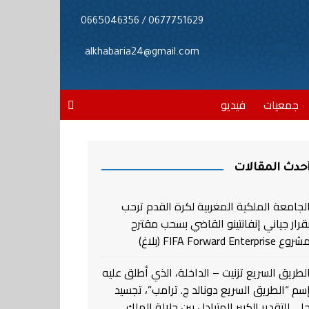
0677751629 / 0665046356
alkhabaria24@gmail.com
جمعيات
فيديو
حدث المقالات
لجامعة الملكية المغربية لكرة القدم ترحب
قرار جياني إنفانتينو القاضي بسحب مقترح
روع FIFA Forward Enterprise (بلاغ)
لطريق السريع تزنيت – الداخلة، الذي أطلق عليه
سم “الطريق السريع دونالد ج. ترامب”، تجسيد
لي للتقدير الكبير المتبادل بين جلالة الملك