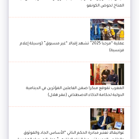
المناخ لحوض الكونغو
عملية “مرحبا 2025” تشهد إقبالا “غير مسبوق” (وسيلة إعلام
فرنسية)
المغرب تموقع مبكرا ضمن الفاعلين المؤثرين في الدينامية
الدولية لحكامة الذكاء الاصطناعي (عمر هلال)
غواتيمالا تعتبر مبادرة الحكم الذاتي “الأساس الجاد والموثوق