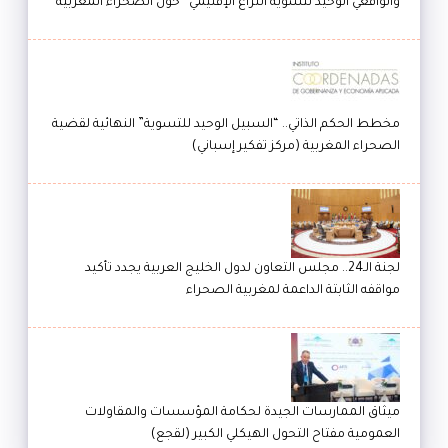
والواقعي الوحيد لتسوية النزاع الإقليمي” حول الصحراء المغربية
مخطط الحكم الذاتي.. “السبيل الوحيد للتسوية” النهائية لقضية
الصحراء المغربية (مركز تفكير إسباني)
لجنة الـ24.. مجلس التعاون لدول الخليج العربية يجدد تأكيد
مواقفه الثابتة الداعمة لمغربية الصحراء
ميثاق الممارسات الجيدة لحكامة المؤسسات والمقاولات
العمومية مفتاح التحول الهيكلي الكبير (لقجع)