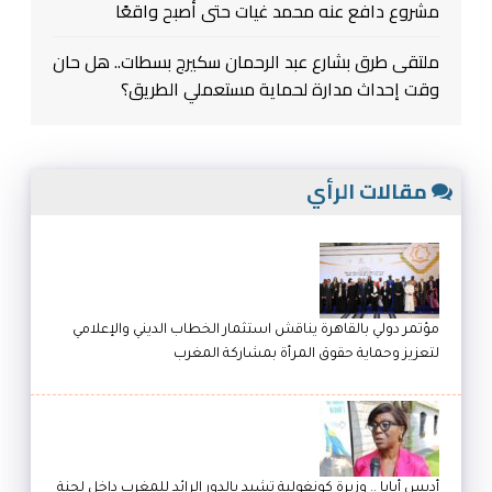
مشروع دافع عنه محمد غيات حتى أصبح واقعًا
ملتقى طرق بشارع عبد الرحمان سكيرج بسطات.. هل حان
وقت إحداث مدارة لحماية مستعملي الطريق؟
مقالات الرأي
مؤتمر دولي بالقاهرة يناقش استثمار الخطاب الديني والإعلامي
لتعزيز وحماية حقوق المرأة بمشاركة المغرب
أديس أبابا .. وزيرة كونغولية تشيد بالدور الرائد للمغرب داخل لجنة