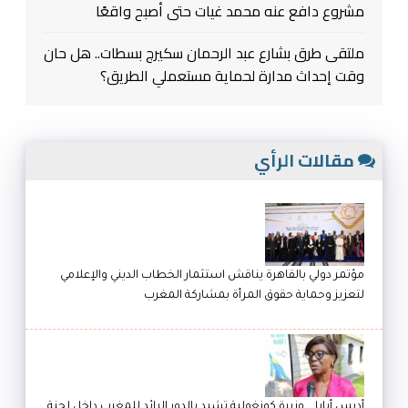
مشروع دافع عنه محمد غيات حتى أصبح واقعًا
ملتقى طرق بشارع عبد الرحمان سكيرج بسطات.. هل حان
وقت إحداث مدارة لحماية مستعملي الطريق؟
مقالات الرأي
مؤتمر دولي بالقاهرة يناقش استثمار الخطاب الديني والإعلامي
لتعزيز وحماية حقوق المرأة بمشاركة المغرب
أديس أبابا .. وزيرة كونغولية تشيد بالدور الرائد للمغرب داخل لجنة