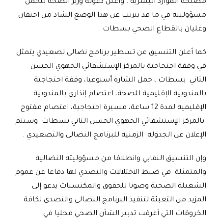
مصلحة الموارد البشرية . وأعلن دعوته وزير الصحة لتحمل
مسؤوليته في ما قد يترتب عن هذا الوضع الشاذ من احتقان
وغليان بالقطاع الصحي بسطات .
كما أعلن التنسيق عن تسطير برنامج نضالي تصعيدي يتمثل
في وقفة احتجاجية بالمركز الإستشفائي الجهوي الحسن
الثاني بسطات ، حمل الشارة أسبوعيا، وقفة احتجاجية
بالمندوبية الإقليمية للصحة، اعتصام إنذاري بالمندوبية
الإقليمية لمدة 12 ساعة، مسيرة احتجاجية، اعتصام مفتوح
بالمركز الإستشفائي الجهوي الحسن الثاني بسطات وسيتم
الإعلان عن الجدولة الزمنية للبرنامج النضالي والتصعيدي .
وإن التنسيق النقابي وانطلاقا من مسؤوليته النضالية
والمتمثلة في ضبط الاختلالات والتصدي لها دفاعا عن عموم
الشغيلة الصحية وصونا للحقوق والمكتسبات يدعو إلى
المزيد من التعبئة لتنفيذ البرنامج النضالي والتصدي لكافة
الخروقات التي أغرقت تدبير الشأن الصحي محليا في