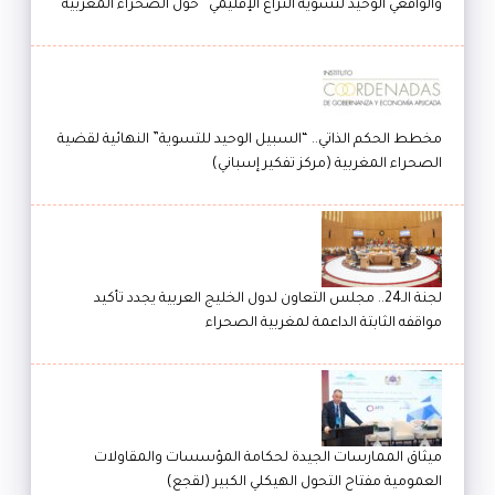
والواقعي الوحيد لتسوية النزاع الإقليمي” حول الصحراء المغربية
مخطط الحكم الذاتي.. “السبيل الوحيد للتسوية” النهائية لقضية
الصحراء المغربية (مركز تفكير إسباني)
لجنة الـ24.. مجلس التعاون لدول الخليج العربية يجدد تأكيد
مواقفه الثابتة الداعمة لمغربية الصحراء
ميثاق الممارسات الجيدة لحكامة المؤسسات والمقاولات
العمومية مفتاح التحول الهيكلي الكبير (لقجع)