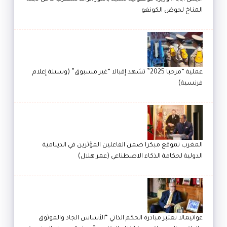
المناخ لحوض الكونغو
عملية “مرحبا 2025” تشهد إقبالا “غير مسبوق” (وسيلة إعلام
فرنسية)
المغرب تموقع مبكرا ضمن الفاعلين المؤثرين في الدينامية
الدولية لحكامة الذكاء الاصطناعي (عمر هلال)
غواتيمالا تعتبر مبادرة الحكم الذاتي “الأساس الجاد والموثوق