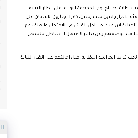
و
وهكذا فقد أحالة عناصر الشرطة القضائية الولائية بسطات، صباح يوم الجمعة 12 يونيو، على انظار النيابة
ئة الاحرار واثنين متمدرسين، كانوا يجتازون الامتحان على
ف
وية التاهيلية ابن عباد، من اجل الغش في الامتحان والعنف مع
ع
ع
لتلاميذ بوضعهم رهن تدابير الاعتقال الاحتياطي بالسجن
أ
ث
تدابير الحراسة النظرية، قبل احالتهم على انظار النيابة
و
م
ه
ا
م