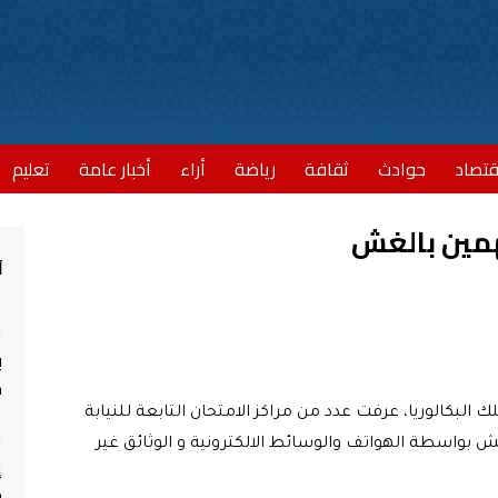
قتصاد
حوادث
ثقافة
رياضة
أراء
أخبار عامة
تعليم
تهمين بالغش
أ
ا
ب
مش
بكالوريا، عرفت عدد من مراكز الامتحان التابعة للنيابة
ا
واسطة الهواتف والوسائط الالكترونية و الوثائق غير
إ
ج