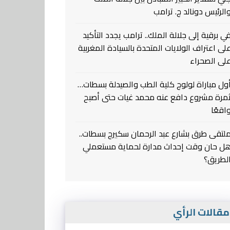
الرئيس دونالد ج. ترامب
ي برقية إلى جلالة الملك.. ترامب يجدد التأكيد
لى اعتراف الولايات المتحدة بالسيادة المغربية
لى الصحراء
ول مباراة لولوج كلية الطب والصيدلة بسطات…
مرة مشروع دافع عنه محمد غيات حتى أصبح
اقعًا
لتقى طرق بشارع عبد الرحمان سكيرج بسطات..
ل حان وقت إحداث مدارة لحماية مستعملي
لطريق؟
قالات الرأي