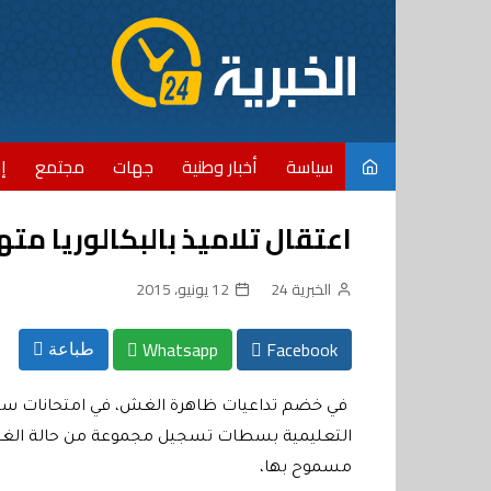
Ski
t
conten
سياسة
أخبار وطنية
جهات
مجتمع
إ
اعتقال تلاميذ بالبكالوريا م
الخبرية 24
12 يونيو، 2015
Whatsapp
Facebook
طباعة
في خضم تداعيات ظاهرة الغش، في امتحانات سلك ال
التعليمية بسطات تسجيل مجموعة من حالة الغش ب
مسموح بها،