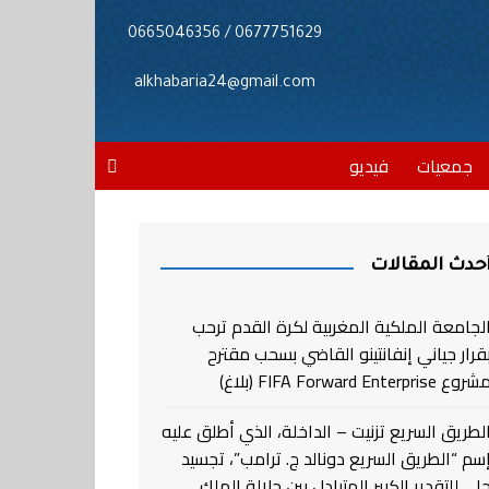
0677751629 / 0665046356
alkhabaria24@gmail.com
جمعيات
فيديو
حدث المقالات
لجامعة الملكية المغربية لكرة القدم ترحب
قرار جياني إنفانتينو القاضي بسحب مقترح
روع FIFA Forward Enterprise (بلاغ)
لطريق السريع تزنيت – الداخلة، الذي أطلق عليه
سم “الطريق السريع دونالد ج. ترامب”، تجسيد
لي للتقدير الكبير المتبادل بين جلالة الملك