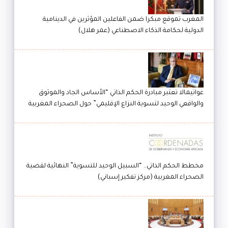
المغرب تموقع مبكرا ضمن الفاعلين المؤثرين في الدينامية
الدولية لحكامة الذكاء الاصطناعي (عمر هلال)
غواتيمالا تعتبر مبادرة الحكم الذاتي “الأساس الجاد والموثوق
والواقعي الوحيد لتسوية النزاع الإقليمي” حول الصحراء المغربية
مخطط الحكم الذاتي.. “السبيل الوحيد للتسوية” النهائية لقضية
الصحراء المغربية (مركز تفكير إسباني)