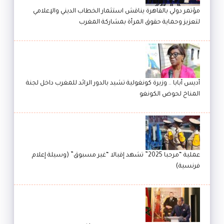
مؤتمر دولي بالقاهرة يناقش استثمار الخطاب الديني والإعلامي
لتعزيز وحماية حقوق المرأة بمشاركة المغرب
أديس أبابا .. وزيرة كونغولية تشيد بالدور الرائد للمغرب داخل لجنة
المناخ لحوض الكونغو
عملية “مرحبا 2025” تشهد إقبالا “غير مسبوق” (وسيلة إعلام
فرنسية)