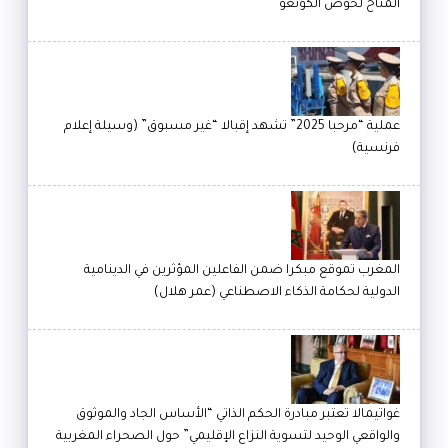
المناخ لحوض الكونغو
عملية “مرحبا 2025” تشهد إقبالا “غير مسبوق” (وسيلة إعلام
فرنسية)
المغرب تموقع مبكرا ضمن الفاعلين المؤثرين في الدينامية
الدولية لحكامة الذكاء الاصطناعي (عمر هلال)
غواتيمالا تعتبر مبادرة الحكم الذاتي “الأساس الجاد والموثوق
والواقعي الوحيد لتسوية النزاع الإقليمي” حول الصحراء المغربية