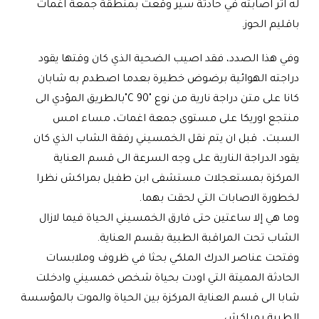
له اثر اصابته في حادثة سير وقعت بمنطقة جمعة اغمات
باقليم الحوز
.
وفي هذا الصدد، فقد اصيب الضحية الذي كان وقتها يقود
دراجته الهوائية برضوض خطيرة بعدما اصطدم به شابان
كانا على متن دراجة نارية من نوع
"C 90"
بالطريق المؤدي الى
منتجع اوريكا على مستوى جمعة اغمات، مساء امس
السبت، قبل ان يتم نقل الخمسيني رفقة الشاب الذي كان
يقود الدراجة النارية على وجه السرعة الى قسم العناية
المركزة بمستعجلات مستشفى ابن طفيل بمراكش نظرا
لخطورة الاصابات التي لحقت بهما
.
وما هي إلا ساعتين حتى فارق الخمسيني الحياة فيما لازال
الشاب تحت المراقبة الطبية بقسم العناية
.
وفتحت عناصر الدرك الملكي بحثا في ظروف وملابسات
الحادثة المميتة التي اودت بحياة شخص خمسيني وادخلت
شابا الى قسم العناية المركزة بين الحياة والموت بالمؤسسة
الطبية بمراكش
.