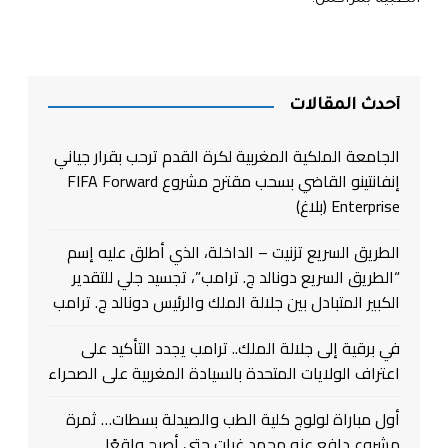
أحدث المقالات
الجامعة الملكية المغربية لكرة القدم ترحب بقرار جياني
إنفانتينو القاضي بسحب مقترح مشروع FIFA Forward
Enterprise (بلاغ)
الطريق السريع تزنيت – الداخلة، الذي أطلق عليه إسم
“الطريق السريع دونالد ج. ترامب”، تجسيد جلي للتقدير
الكبير المتبادل بين جلالة الملك والرئيس دونالد ج. ترامب
في برقية إلى جلالة الملك.. ترامب يجدد التأكيد على
اعتراف الولايات المتحدة بالسيادة المغربية على الصحراء
أول مباراة لولوج كلية الطب والصيدلة بسطات… ثمرة
مشروع دافع عنه محمد غيات حتى أصبح واقعًا