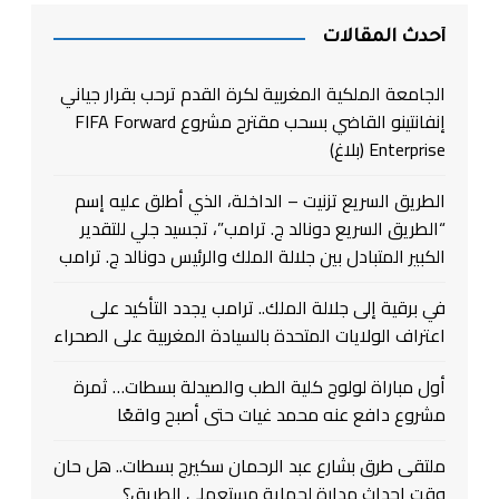
أحدث المقالات
الجامعة الملكية المغربية لكرة القدم ترحب بقرار جياني
إنفانتينو القاضي بسحب مقترح مشروع FIFA Forward
Enterprise (بلاغ)
الطريق السريع تزنيت – الداخلة، الذي أطلق عليه إسم
“الطريق السريع دونالد ج. ترامب”، تجسيد جلي للتقدير
الكبير المتبادل بين جلالة الملك والرئيس دونالد ج. ترامب
في برقية إلى جلالة الملك.. ترامب يجدد التأكيد على
اعتراف الولايات المتحدة بالسيادة المغربية على الصحراء
أول مباراة لولوج كلية الطب والصيدلة بسطات… ثمرة
مشروع دافع عنه محمد غيات حتى أصبح واقعًا
ملتقى طرق بشارع عبد الرحمان سكيرج بسطات.. هل حان
وقت إحداث مدارة لحماية مستعملي الطريق؟