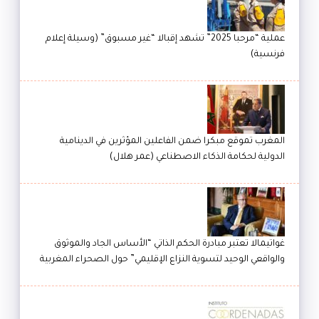
عملية “مرحبا 2025” تشهد إقبالا “غير مسبوق” (وسيلة إعلام
فرنسية)
المغرب تموقع مبكرا ضمن الفاعلين المؤثرين في الدينامية
الدولية لحكامة الذكاء الاصطناعي (عمر هلال)
غواتيمالا تعتبر مبادرة الحكم الذاتي “الأساس الجاد والموثوق
والواقعي الوحيد لتسوية النزاع الإقليمي” حول الصحراء المغربية