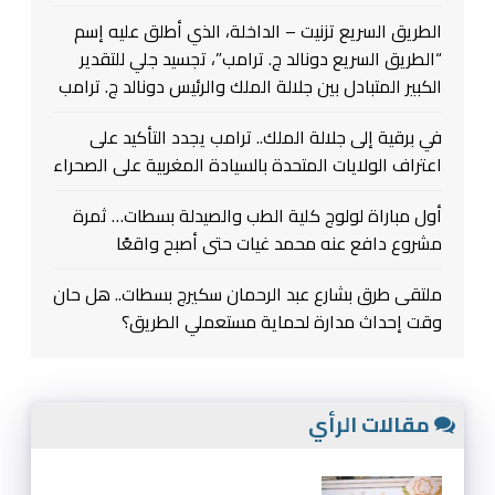
الطريق السريع تزنيت – الداخلة، الذي أطلق عليه إسم
“الطريق السريع دونالد ج. ترامب”، تجسيد جلي للتقدير
الكبير المتبادل بين جلالة الملك والرئيس دونالد ج. ترامب
في برقية إلى جلالة الملك.. ترامب يجدد التأكيد على
اعتراف الولايات المتحدة بالسيادة المغربية على الصحراء
أول مباراة لولوج كلية الطب والصيدلة بسطات… ثمرة
مشروع دافع عنه محمد غيات حتى أصبح واقعًا
ملتقى طرق بشارع عبد الرحمان سكيرج بسطات.. هل حان
وقت إحداث مدارة لحماية مستعملي الطريق؟
مقالات الرأي