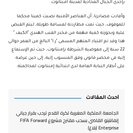
بإحدى الجبال المحاذية لمدينة امنتانوت
.
وأفادت مصادرنا، أن العناصر الأمنية نصبت كمينا محكما
للموقوف، حيث تمت مطاردته لمسافة طويلة، ليتم القبض
عليه وبحوزته كمية مهمة من مخدر القنب الهندي "الكيف
".
هذا وقد تم اقتياد المتهم المسمى "ر ا" البالغ من العمر حوالي
22 سنة إلى مفوضية الشرطة بإمنتانوت، حيث تم الإستماع
إليه في محضر قانوني وفق المنسوب إليه، إلى حين عرضه
على أنظار النيابة العامة لدى ابتدائية إمنتانوت لمحاكمته
.
أحدث المقالات
الجامعة الملكية المغربية لكرة القدم ترحب بقرار جياني
إنفانتينو القاضي بسحب مقترح مشروع FIFA Forward
Enterprise (بلاغ)