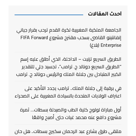
أحدث المقالات
الجامعة الملكية المغربية لكرة القدم ترحب بقرار جياني
إنفانتينو القاضي بسحب مقترح مشروع FIFA Forward
Enterprise (بلاغ)
الطريق السريع تزنيت – الداخلة، الذي أطلق عليه إسم
“الطريق السريع دونالد ج. ترامب”، تجسيد جلي للتقدير
الكبير المتبادل بين جلالة الملك والرئيس دونالد ج. ترامب
في برقية إلى جلالة الملك.. ترامب يجدد التأكيد على
اعتراف الولايات المتحدة بالسيادة المغربية على الصحراء
أول مباراة لولوج كلية الطب والصيدلة بسطات… ثمرة
مشروع دافع عنه محمد غيات حتى أصبح واقعًا
ملتقى طرق بشارع عبد الرحمان سكيرج بسطات.. هل حان