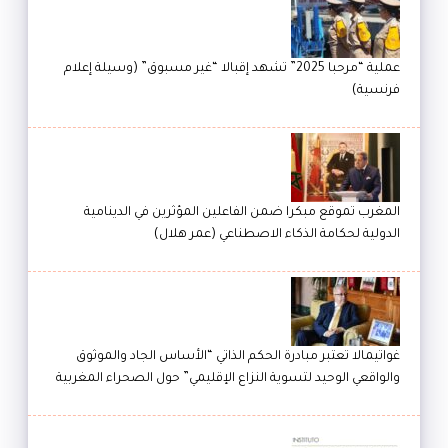
عملية “مرحبا 2025” تشهد إقبالا “غير مسبوق” (وسيلة إعلام
فرنسية)
المغرب تموقع مبكرا ضمن الفاعلين المؤثرين في الدينامية
الدولية لحكامة الذكاء الاصطناعي (عمر هلال)
غواتيمالا تعتبر مبادرة الحكم الذاتي “الأساس الجاد والموثوق
والواقعي الوحيد لتسوية النزاع الإقليمي” حول الصحراء المغربية