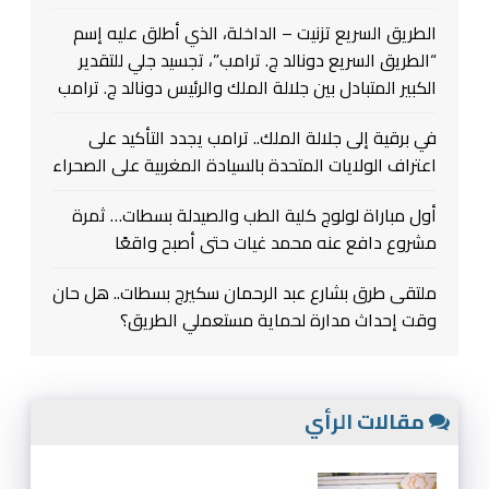
الطريق السريع تزنيت – الداخلة، الذي أطلق عليه إسم
“الطريق السريع دونالد ج. ترامب”، تجسيد جلي للتقدير
الكبير المتبادل بين جلالة الملك والرئيس دونالد ج. ترامب
في برقية إلى جلالة الملك.. ترامب يجدد التأكيد على
اعتراف الولايات المتحدة بالسيادة المغربية على الصحراء
أول مباراة لولوج كلية الطب والصيدلة بسطات… ثمرة
مشروع دافع عنه محمد غيات حتى أصبح واقعًا
ملتقى طرق بشارع عبد الرحمان سكيرج بسطات.. هل حان
وقت إحداث مدارة لحماية مستعملي الطريق؟
مقالات الرأي