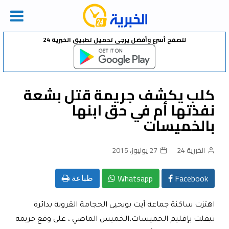
Ski
لتصفح أسرع وأفضل يرجى تحميل تطبيق الخبرية 24
t
conten
كلب يكشف جريمة قتل بشعة
نفذتها أم في حق ابنها
بالخميسات
الخبرية 24
27 يوليوز، 2015
Whatsapp
Facebook
طباعة
اهتزت ساكنة جماعة آيت بويحيى الحجامة القروية بدائرة
تيفلت بإقليم الخميسات،الخميس الماضي ، على وقع جريمة