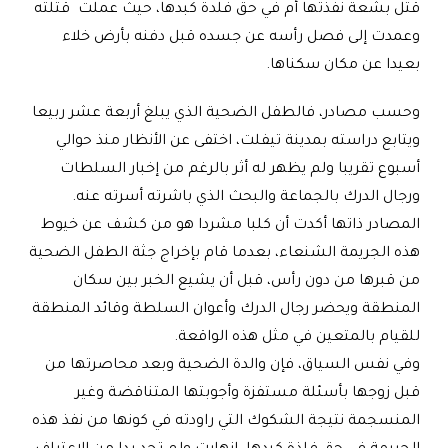
قتل بشعة نفذتها أم في حق فلدة كبدها، حيث عملت قتلته
وعمدت إلى فصل رأسه عن جسده قبل دفنه بأرض خلاء
بعيدا عن مكان سكناها
.
وحسب مصادر، فالطفل الضحية الذي يبلغ أربعة عشر ربيعا
ويتابع دراسته بمدينة تيفلت، اختفى عن الأنظار منذ حوالي
أسبوع تقريبا ولم يظهر له أثر بالرغم من إخبار السلطات
ورجال الدرك بالجماعة والبحث الذي باشرته أسرته عنه
.
المصادر ذاتها أكدت أن كلبا مشردا هو من كشف عن خيوط
هذه الجريمة الشنعاء، بعدما قام بإخراج جثة الطفل الضحية
من قبرها من دون رأس، قبل أن يشيع الخبر بين سكان
المنطقة ويحضر رجال الدرك وأعوان السلطة وقائد المنطقة
للقيام بالمتعين في مثل هذه الواقعة
.
وفي نفس السياق، فإن والدة الضحية وبعد محاصرتها من
قبل زوجها بأسئلة مستفزة وأجوبتها المتناقضة وغير
المنسجمة نتيجة الشكوك التي راودته في كونها من نفذ هذه