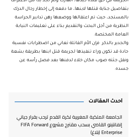
الجريمة في حق فلذة كبدها، انهارت ولم تجد بدا من الاعتراف
بتفاصيل جناية قتلها لابنها، ما دفعه إلى إخطار رجال الدرك
بالمستجد، حيث تم اعتقالها ووضعها رهن تدابير الحراسة
النظرية من أجل البحث والتقديم بناء على تعليمات النيابة
العامة المختصة
.
والجدير بالذكر فإن الأم القاتلة تعاني من اضطرابات نفسية
حادة قد تكون وراء تنفيذها لجريمة قتل ابنها بطريقة بشعة
ونقل جثته صوب مكان خلاء لدفنها بعد فصل رأسه عن
جسده
.
أحدث المقالات
الجامعة الملكية المغربية لكرة القدم ترحب بقرار جياني
إنفانتينو القاضي بسحب مقترح مشروع FIFA Forward
Enterprise (بلاغ)