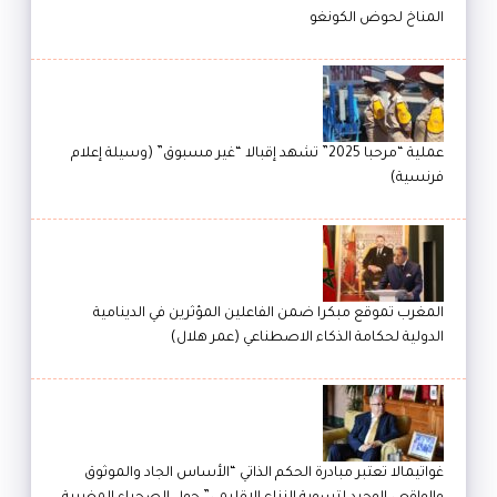
المناخ لحوض الكونغو
عملية “مرحبا 2025” تشهد إقبالا “غير مسبوق” (وسيلة إعلام
فرنسية)
المغرب تموقع مبكرا ضمن الفاعلين المؤثرين في الدينامية
الدولية لحكامة الذكاء الاصطناعي (عمر هلال)
غواتيمالا تعتبر مبادرة الحكم الذاتي “الأساس الجاد والموثوق