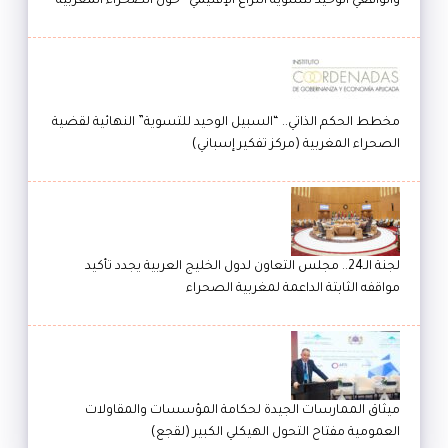
والواقعي الوحيد لتسوية النزاع الإقليمي” حول الصحراء المغربية
مخطط الحكم الذاتي.. “السبيل الوحيد للتسوية” النهائية لقضية
الصحراء المغربية (مركز تفكير إسباني)
لجنة الـ24.. مجلس التعاون لدول الخليج العربية يجدد تأكيد
مواقفه الثابتة الداعمة لمغربية الصحراء
ميثاق الممارسات الجيدة لحكامة المؤسسات والمقاولات
العمومية مفتاح التحول الهيكلي الكبير (لقجع)