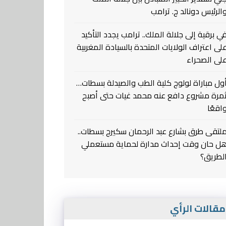
الرئيس دونالد ج. ترامب
ي برقية إلى جلالة الملك.. ترامب يجدد التأكيد
لى اعتراف الولايات المتحدة بالسيادة المغربية
لى الصحراء
ول مباراة لولوج كلية الطب والصيدلة بسطات…
مرة مشروع دافع عنه محمد غيات حتى أصبح
اقعًا
لتقى طرق بشارع عبد الرحمان سكيرج بسطات..
ل حان وقت إحداث مدارة لحماية مستعملي
لطريق؟
قالات الرأي