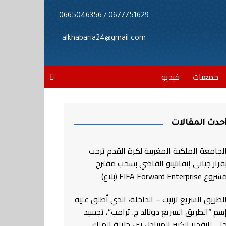
0677751629 / 0665046356
alkhabaria24@gmail.com
جمعيات
فيديو
حدث المقالات
لجامعة الملكية المغربية لكرة القدم ترحب
قرار جياني إنفانتينو القاضي بسحب مقترح
روع FIFA Forward Enterprise (بلاغ)
لطريق السريع تزنيت – الداخلة، الذي أطلق عليه
سم “الطريق السريع دونالد ج. ترامب”، تجسيد
لي للتقدير الكبير المتبادل بين جلالة الملك