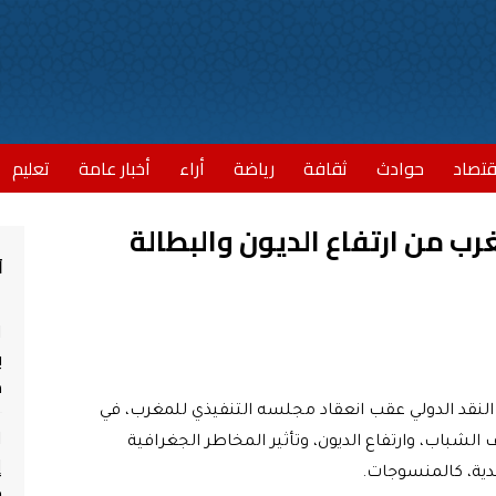
قتصاد
حوادث
ثقافة
رياضة
أراء
أخبار عامة
تعليم
رب من ارتفاع الديون والبطالة
أ
ا
ب
مش
 النقد الدولي عقب انعقاد مجلسه التنفيذي للمغرب، في
ا
شباب، وارتفاع الديون، وتأثير المخاطر الجغرافية
إ
دية، كالمنسوجات.
ج