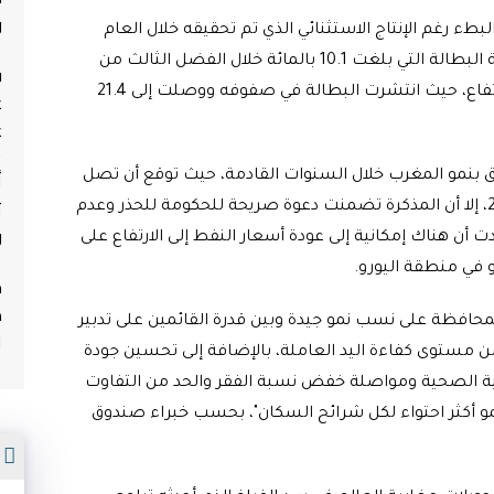
و
البطء رغم الإنتاج الاستثنائي الذي تم تحقيقه خلال العام
الحالي، قبل أن يتحدث عن الارتفاع الذي تعرفه نسبة البطالة التي بلغت 10.1 بالمائة خلال الفضل الثالث من
ف
العام 2015، وكان الشباب الأكثر تضررا من هذا الارتفاع، حيث انتشرت البطالة في صفوفه ووصلت إلى 21.4
ع
ع
أ
لق بنمو المغرب خلال السنوات القادمة، حيث توقع أن تصل
ث
نسبة نمو المملكة إلى 5 بالمائة في أفق سنة 2020، إلا أن المذكرة تضمنت دعوة صريحة للحكومة للحذر وعدم
و
ت أن هناك إمكانية إلى عودة أسعار النفط إلى الارتفاع على
و في منطقة اليورو.
م
ه
حافظة على نسب نمو جيدة وبين قدرة القائمين على تدبير
ا
مستوى كفاءة اليد العاملة، بالإضافة إلى تحسين جودة
ة الصحية ومواصلة خفض نسبة الفقر والحد من التفاوت
نمو أكثر احتواء لكل شرائح السكان"، بحسب خبراء صندوق
م