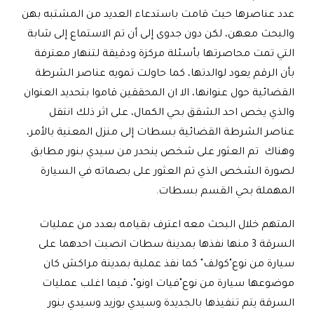
عدد عناصرها حيث قامت باستدعاء العديد من المشتبه بهن
والبحث معهن، لكن دون جدوى إلى أن تم الاستماع إلى شابة
التي تمت محاصرتها بأسئلة مركزة ودقيقة لتنهار معترفة
بأن الرقم يعود لوالدتها، كما حاولت تمويه عناصر الشرطة
القضائية حول عنوانها، الا ان المحققين قاموا بتحديد العنوان
والذي يخص احد الشقق بحي الكمال، على اثر ذلك انتقل
عناصر الشرطة القضائية بسطات إلى منزل المعنية بالأمر،
وهناك تم العثور على شخص ينحدر من سيدي بنور مطابق
لصورة الشخص الذي تم العثور على بصماته في السيارة
المهملة بحي القسم بسطات.
المتهم خلال البحث معه اعترف بقيامه بعدد من عمليات
السرقة 3 منها نفذها بمدينة سطات انصبت احدهما على
سيارة من نوع"كولف" كما نفذ عملية بمدينة مراكش كان
موضوعها سيارة من نوع"فيات اونو"، فيما اغلب عمليات
السرقة يتم تنفيذها بالجديدة وسيدي بوزيد وسيدي بنور