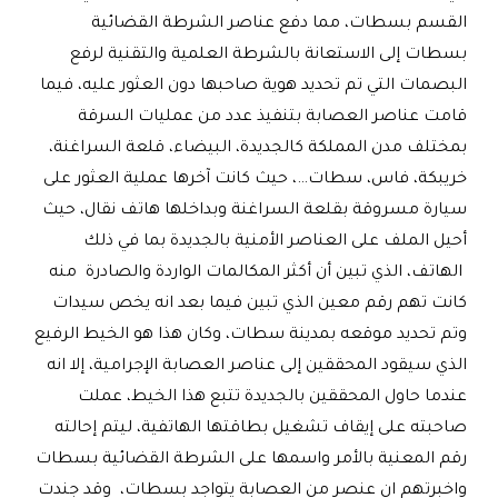
القسم بسطات، مما دفع عناصر الشرطة القضائية
بسطات إلى الاستعانة بالشرطة العلمية والتقنية لرفع
البصمات التي تم تحديد هوية صاحبها دون العثور عليه، فيما
قامت عناصر العصابة بتنفيذ عدد من عمليات السرقة
بمختلف مدن المملكة كالجديدة، البيضاء، قلعة السراغنة،
خريبكة، فاس، سطات…، حيث كانت آخرها عملية العثور على
سيارة مسروقة بقلعة السراغنة وبداخلها هاتف نقال، حيث
أحيل الملف على العناصر الأمنية بالجديدة بما في ذلك
الهاتف، الذي تبين أن أكثر المكالمات الواردة والصادرة منه
كانت تهم رقم معين الذي تبين فيما بعد انه يخص سيدات
وتم تحديد موقعه بمدينة سطات، وكان هذا هو الخيط الرفيع
الذي سيقود المحققين إلى عناصر العصابة الإجرامية، إلا انه
عندما حاول المحققين بالجديدة تتبع هذا الخيط، عملت
صاحبته على إيقاف تشغيل بطاقتها الهاتفية، ليتم إحالته
رقم المعنية بالأمر واسمها على الشرطة القضائية بسطات
واخبرتهم ان عنصر من العصابة يتواجد بسطات، وقد جندت