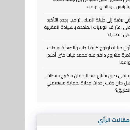
الرئيس دونالد ج. ترامب
ي برقية إلى جلالة الملك.. ترامب يجدد التأكيد
لى اعتراف الولايات المتحدة بالسيادة المغربية
لى الصحراء
ول مباراة لولوج كلية الطب والصيدلة بسطات…
مرة مشروع دافع عنه محمد غيات حتى أصبح
اقعًا
لتقى طرق بشارع عبد الرحمان سكيرج بسطات..
ل حان وقت إحداث مدارة لحماية مستعملي
لطريق؟
قالات الرأي