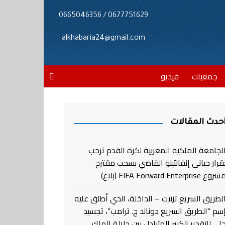
0677751629 / 0665046356
alkhabaria24@gmail.com
جمعيات
فيديو
حدث المقالات
لجامعة الملكية المغربية لكرة القدم ترحب
قرار جياني إنفانتينو القاضي بسحب مقترح
روع FIFA Forward Enterprise (بلاغ)
لطريق السريع تزنيت – الداخلة، الذي أطلق عليه
سم “الطريق السريع دونالد ج. ترامب”، تجسيد
لي للتقدير الكبير المتبادل بين جلالة الملك