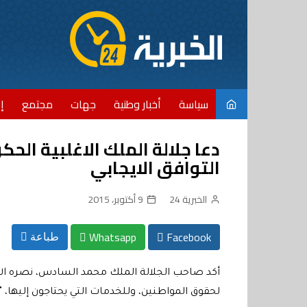
Ski
t
conten
سياسة
أخبار وطنية
جهات
مجتمع
إ
دعا جلالة الملك الاغلبية الح
التوافق الايجابي
الخبرية 24
9 أكتوبر، 2015
Whatsapp
Facebook
طباعة
أكد صاحب الجلالة الملك محمد السادس، نصره الل
لحقوق المواطنين، وللخدمات التي يحتاجون إليها، " 