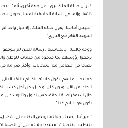
غير أن جلالة الملك يرى ، من جهة أخرى، أنه " لا يجب
ذاتها، وإنما هي البداية الحقيقية لمسار طويل ي
"فليس أمامنا، يقول جلالة الملك، إلا خيار واحد 
الموعد الهام مع التاريخ".
ووجه جلالته ، بالمناسبة ، رسالة للذين لم يتوفقوا ف
يرفعوا رؤوسهم لما قدموه من خدمات للوطن والموا
نضجا في التعامل مع الانتخابات، وأكثر صرامة ف
كما يجب عليهم، يقول جلالته، القيام بالنقد الذاتي
الجاد، من الآن، ودون كلل أو ملل، من أجل كسب ثقة
حال الديمقراطية الحقة، فهي تداول وتناوب على مم
يكون هو الرابح غدا ".
" غير أننا، يضيف جلالته، نرفض البكاء على الأطل
بتنظيم الانتخابات" مشددا جلالته على أن الضمانات