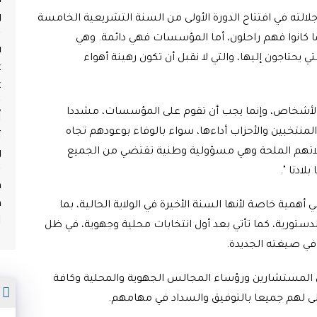
و
لالته في افتتاح الدورة الأولى من السنة التشريعية الخامسة
ا كانوا فهم راحلون، أما المؤسسات فهي دائمة. وهي
ف
يحتاجون إليها، والتي لا نقبل أن تكون رهينة أهواء
ع
ع
أ
ى الأشخاص، وإنما يجب أن تقوم على المؤسسات، مشددا
ث
لمنتخبين والأحزاب أداءها، سواء بالوفاء بوعودهم تجاه
و
غالاتهم الملحة وهي مسؤولية وطنية تقتضي من الجميع
ادنا ".
م
ه
همية خاصة لأنها السنة الأخيرة في الولاية الحالية، بما
ا
ورية، كما تأتي بعد أول انتخابات محلية وجهوية، في ظل
في صيغته الجديدة.
 المستشارين ورؤساء المجالس الجهوية والمحلية وكافة
م
تعالى لهم جميعا بالتوفيق والسداد في مهامهم.