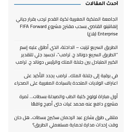
أحدث المقالات
الجامعة الملكية المغربية لكرة القدم ترحب بقرار جياني
إنفانتينو القاضي بسحب مقترح مشروع FIFA Forward
Enterprise (بلاغ)
الطريق السريع تزنيت – الداخلة، الذي أطلق عليه إسم
“الطريق السريع دونالد ج. ترامب”، تجسيد جلي للتقدير
الكبير المتبادل بين جلالة الملك والرئيس دونالد ج. ترامب
في برقية إلى جلالة الملك.. ترامب يجدد التأكيد على
اعتراف الولايات المتحدة بالسيادة المغربية على الصحراء
أول مباراة لولوج كلية الطب والصيدلة بسطات… ثمرة
مشروع دافع عنه محمد غيات حتى أصبح واقعًا
ملتقى طرق بشارع عبد الرحمان سكيرج بسطات.. هل حان
وقت إحداث مدارة لحماية مستعملي الطريق؟