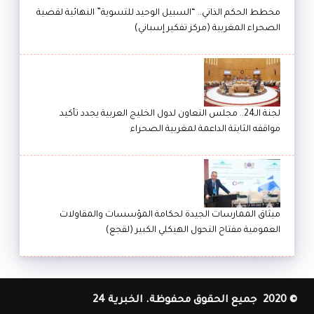
مخطط الحكم الذاتي.. “السبيل الوحيد للتسوية” النهائية لقضية
الصحراء المغربية (مركز تفكير إسباني)
لجنة الـ24.. مجلس التعاون لدول الخليج العربية يجدد تأكيد
مواقفه الثابتة الداعمة لمغربية الصحراء
ميثاق الممارسات الجيدة لحكامة المؤسسات والمقاولات
العمومية مفتاح التحول الهيكلي الكبير (لقجع)
© 2020 جميع الحقوق محفوظة. الخبرية 24