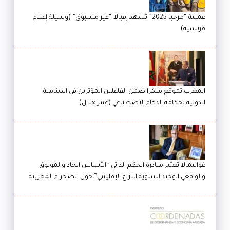
عملية “مرحبا 2025” تشهد إقبالا “غير مسبوق” (وسيلة إعلام
فرنسية)
المغرب تموقع مبكرا ضمن الفاعلين المؤثرين في الدينامية
الدولية لحكامة الذكاء الاصطناعي (عمر هلال)
غواتيمالا تعتبر مبادرة الحكم الذاتي “الأساس الجاد والموثوق
والواقعي الوحيد لتسوية النزاع الإقليمي” حول الصحراء المغربية