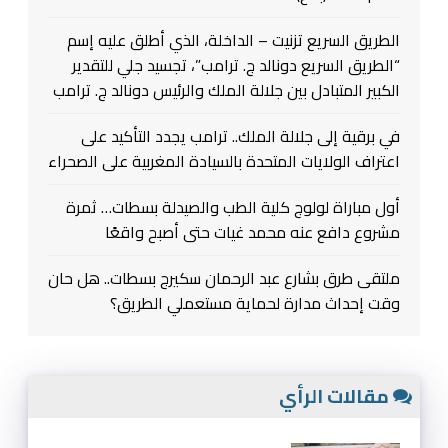
الطريق السريع تزنيت – الداخلة، الذي أطلق عليه إسم
“الطريق السريع دونالد ج. ترامب”، تجسيد جلي للتقدير
الكبير المتبادل بين جلالة الملك والرئيس دونالد ج. ترامب
في برقية إلى جلالة الملك.. ترامب يجدد التأكيد على
اعتراف الولايات المتحدة بالسيادة المغربية على الصحراء
أول مباراة لولوج كلية الطب والصيدلة بسطات… ثمرة
مشروع دافع عنه محمد غيات حتى أصبح واقعًا
ملتقى طرق بشارع عبد الرحمان سكيرج بسطات.. هل حان
وقت إحداث مدارة لحماية مستعملي الطريق؟
مقالات الرأي