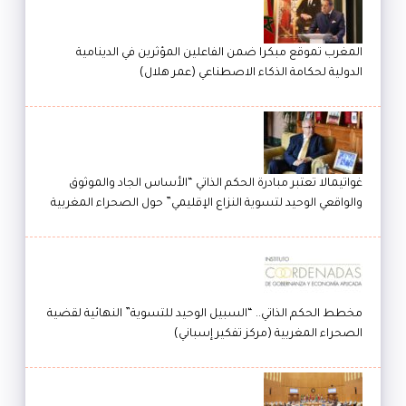
المغرب تموقع مبكرا ضمن الفاعلين المؤثرين في الدينامية
الدولية لحكامة الذكاء الاصطناعي (عمر هلال)
غواتيمالا تعتبر مبادرة الحكم الذاتي “الأساس الجاد والموثوق
والواقعي الوحيد لتسوية النزاع الإقليمي” حول الصحراء المغربية
مخطط الحكم الذاتي.. “السبيل الوحيد للتسوية” النهائية لقضية
الصحراء المغربية (مركز تفكير إسباني)