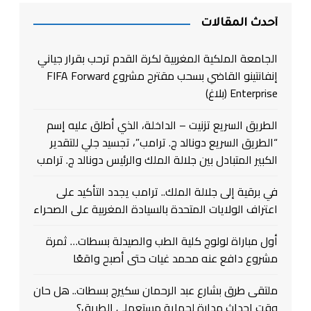
أحدث المقالات
الجامعة الملكية المغربية لكرة القدم ترحب بقرار جياني
إنفانتينو القاضي بسحب مقترح مشروع FIFA Forward
Enterprise (بلاغ)
الطريق السريع تزنيت – الداخلة، الذي أطلق عليه إسم
“الطريق السريع دونالد ج. ترامب”، تجسيد جلي للتقدير
الكبير المتبادل بين جلالة الملك والرئيس دونالد ج. ترامب
في برقية إلى جلالة الملك.. ترامب يجدد التأكيد على
اعتراف الولايات المتحدة بالسيادة المغربية على الصحراء
أول مباراة لولوج كلية الطب والصيدلة بسطات… ثمرة
مشروع دافع عنه محمد غيات حتى أصبح واقعًا
ملتقى طرق بشارع عبد الرحمان سكيرج بسطات.. هل حان
وقت إحداث مدارة لحماية مستعملي الطريق؟