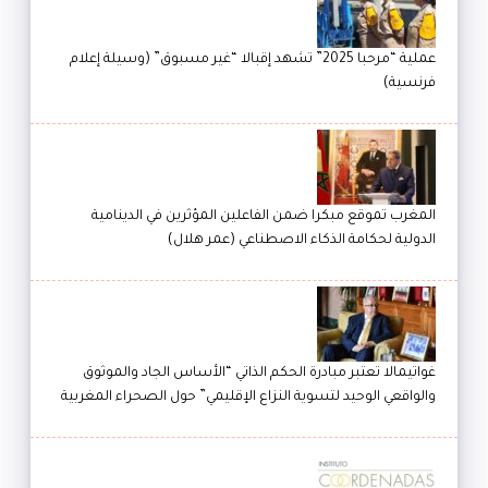
عملية “مرحبا 2025” تشهد إقبالا “غير مسبوق” (وسيلة إعلام
فرنسية)
المغرب تموقع مبكرا ضمن الفاعلين المؤثرين في الدينامية
الدولية لحكامة الذكاء الاصطناعي (عمر هلال)
غواتيمالا تعتبر مبادرة الحكم الذاتي “الأساس الجاد والموثوق
والواقعي الوحيد لتسوية النزاع الإقليمي” حول الصحراء المغربية