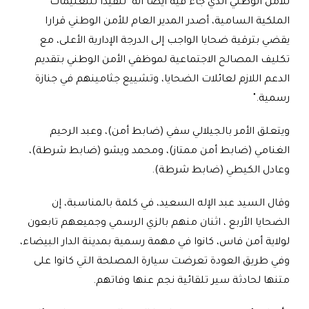
للأمن الوطني الذي جاء فيه أيضا أنه "تنفيذا للتعليمات
الملكية السامية، أصدر المدير العام للأمن الوطني قرارا
يقضي بترقية ضحايا الواجب إلى الدرجة الإدارية الأعلى، مع
تكليف المصالح الاجتماعية لموظفي الأمن الوطني بتقديم
الدعم اللازم لعائلات الضحايا، وتشييع جثامينهم في جنازة
رسمية
".
ويتعلق الأمر بالجيلالي سفي (ضابط أمن)، وعبد الرحيم
الغنامي (ضابط أمن ممتاز)، ومحمد ويشو (ضابط شرطة)،
وعادل الكيطي (ضابط شرطة).
وقال السيد عبد الإله السعيد، في كلمة بالمناسبة، إن
الضحايا الأربع ، اثنان منهم بالزي الرسمي وجميعهم تابعون
لولاية أمن فاس، كانوا في مهمة رسمية بمدينة الدار البيضاء،
وفي طريق العودة تعرضت سيارة المصلحة التي كانوا على
متنها لحادثة سير تلقائية نجم عنها وفاتهم
.