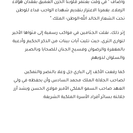
وأضاف " في وقت يعتمر قلوبنا الحزن العميق بفقدان هؤلاء
الزملاء، يغمرنا الاعتزاز بتقديم شهداء الواجب فداء للوطن
تحت الشعار الخالد الله-الوطن- الملك
".
إثر ذلك، نقلت الجثامين في مواكب رسمية إلى مثواها الأخير
لتوارى الثرى، حيث تليت آيات بينات من الذكر الحكيم وأدعية
بالمغفرة والرضوان وفسيح الجنان للضحايا وبالصبر
والسلوان لذويهم
.
كما رفعت الأكف إلى الباري جل وعلا بالنصر والتمكين
لصاحب الجلالة الملك محمد السادس وأن يحفظه في ولي
العهد صاحب السمو الملكي الأمير مولاي الحسن ويشد أزر
جلالته بسائر أفراد الأسرة الملكية الشريفة
.