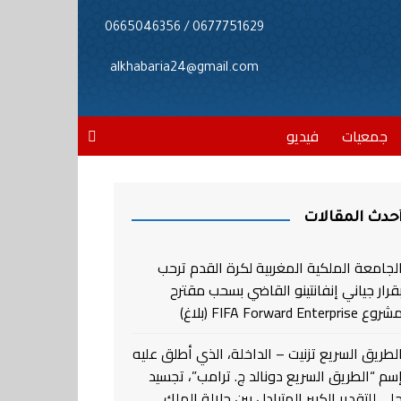
0677751629 / 0665046356
alkhabaria24@gmail.com
جمعيات
فيديو
حدث المقالات
لجامعة الملكية المغربية لكرة القدم ترحب
قرار جياني إنفانتينو القاضي بسحب مقترح
روع FIFA Forward Enterprise (بلاغ)
لطريق السريع تزنيت – الداخلة، الذي أطلق عليه
سم “الطريق السريع دونالد ج. ترامب”، تجسيد
لي للتقدير الكبير المتبادل بين جلالة الملك