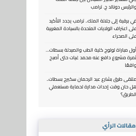
الرئيس دونالد ج. ترامب
ي برقية إلى جلالة الملك.. ترامب يجدد التأكيد
لى اعتراف الولايات المتحدة بالسيادة المغربية
لى الصحراء
ول مباراة لولوج كلية الطب والصيدلة بسطات…
مرة مشروع دافع عنه محمد غيات حتى أصبح
اقعًا
لتقى طرق بشارع عبد الرحمان سكيرج بسطات..
ل حان وقت إحداث مدارة لحماية مستعملي
لطريق؟
قالات الرأي