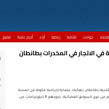
قتصاد
حوادث
ثقافة
رياضة
أراء
أخبار عامة
تعليم
ي الاتجار في المخدرات بطانطان
أ
ا
ب
مش
لأمنية بطانطان بتفكيك عصابة إجرامية مكونة من خمسة
ا
أشخاص، تتراوح أعمارهم بين 27 و 36 سنة وأغلبهم من ذوي السوابق القضائية، بحوزتهم 8 كيلوغرامات من
إ
ج