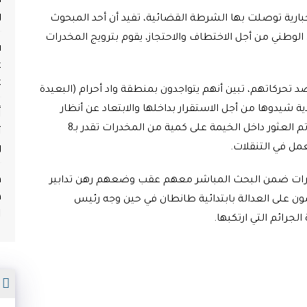
و
ارية توصلت بها الشرطة القضائية، تفيد أن أحد المبحوث
وطني من أجل الاختطاف والاحتجاز، يقوم بترويج المخدرات
ف
ع
ع
 تحركاتهم، تبين أنهم يتواجدون بمنطقة واد أحرام (البعيدة
أ
ية شيدوها من أجل الاستقرار بداخلها والابتعاد عن أنظار
ث
الشرطة والدرك، لتتم مباغتتهم وتوقيفهم، حيث تم العثور داخل الخيمة على كمية من المخدرات تقدر بـ8
و
مل في التنقلات.
م
درات ضمن البحث المباشر معهم عقب وضعهم رهن تدابير
ه
ون على العدالة بابتدائية طانطان في حين وجه رئيس
ا
جرائم التي ارتكبها.
م