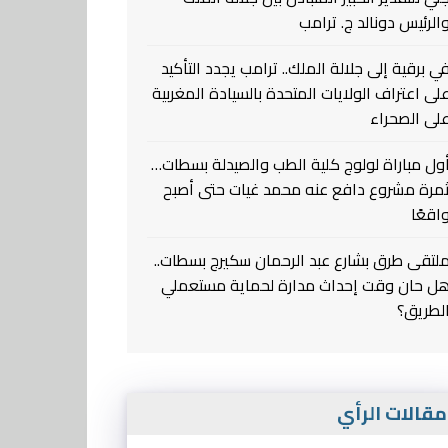
الرئيس دونالد ج. ترامب
ي برقية إلى جلالة الملك.. ترامب يجدد التأكيد
لى اعتراف الولايات المتحدة بالسيادة المغربية
لى الصحراء
ول مباراة لولوج كلية الطب والصيدلة بسطات…
مرة مشروع دافع عنه محمد غيات حتى أصبح
اقعًا
لتقى طرق بشارع عبد الرحمان سكيرج بسطات..
ل حان وقت إحداث مدارة لحماية مستعملي
لطريق؟
قالات الرأي