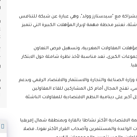
و
بشراكة مع "سيدستارز وولد"، وهي عبارة عن شبكة للتنافس
ف
ة، تعتبر محطة مهمة لإبراز المؤهلات الكبيرة التي تتميز
ع
ع
أ
ل مؤهلات المقاولات المغربية، وتسهيل فرص التعاون
ث
موعات الكبرى، تعد مناسبة لأخذ نظرة شاملة حول الابتكار
و
يا.
م
ة وزارة الصناعة والتجارة والاستثمار والاقتصاد الرقمي وبدعم
ه
ي، تفتح المجال أمام كل المشاركين للقاء المقاولين
ا
أكبر على دينامية النظم الاقتصادية للمقاولات الناشئة
ة الاقتصادية الأكثر نشاطا بالقارة وبمنطقة شمال إفريقيا
م
 الواعدة والمستثمرين وأصحاب القرار الأكثر نفوذا، فضلا