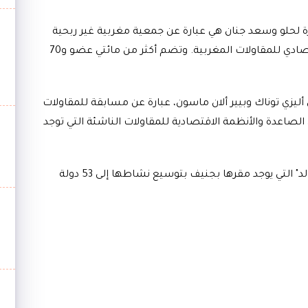
زة لحلو وسعد جنان هي عبارة عن جمعية مغربية غير ربحية
تهدف إلى دعم المقاولات المبتكرة وبناء نظام اقتصادي للمقاولات المغربية. وتضم أكثر من مائتي عضو و70
ليزي توناك وبيير ألان ماسون، عبارة عن مسابقة للمقاولات
الصاعدة والأنظمة الاقتصادية للمقاولات الناشئة التي توجد
وبعد أن زارت 36 دولة سنة 2014 قامت "سيتارز وولد" التي يوجد مقرها بجنيف بتوسيع نشاطها إلى 53 دولة