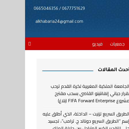
0677751629 / 0665046356
alkhabaria24@gmail.com
جمعيات
فيديو
حدث المقالات
لجامعة الملكية المغربية لكرة القدم ترحب
قرار جياني إنفانتينو القاضي بسحب مقترح
روع FIFA Forward Enterprise (بلاغ)
لطريق السريع تزنيت – الداخلة، الذي أطلق عليه
سم “الطريق السريع دونالد ج. ترامب”، تجسيد
لي للتقدير الكبير المتبادل بين جلالة الملك