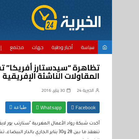
Ski
t
conten
سياسة
أخبار وطنية
جهات
مجتمع
إ
تظاهرة “سيدستارز أفريكا” 
المقاولات الناشئة الإفريقية
الخبرية 24
30 يناير، 2016
Whatsapp
Facebook
طباعة
أكدت شبكة رواد الأعمال المغربية "ستارتب يور لاي
تنعقد ما بين 28 و30 يناير الجاري با