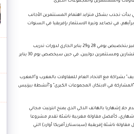
اولات والمستثمرين والمجموعات الكبرى.
تي بدأت تجذب بشكل متزايد اهتمام المستثمرين الأجانب
رأيهم، في تصاعد وتيرة الاستثمار بإفريقيا في السنوات
وأوضحوا أن هذا اللقاء، الذي يستغرق ثلاثة أيام، تميز بتخصيص يومي 28 و29 يناير الجاري لدورات تدريب
المقاولين الشباب الذين تم انتقائهم من قبل مستشارين ومستثمرين دوليين، في حين سيخصص يوم 30 يناير
يف" بشراكة مع الاتحاد العام للمقاولات بالمغرب و"المغرب
المشاركة في الابتكار، المجموعات الكبرى" و"أنشطة بيزنيس
دم حلا إشهاريا بالهاتف الذكي الذي يمنح انترنيت مجاني
 إشهاري، كأفضل مقاولة مغربية ناشئة تقدم مشروعا
قاولة ناشئة إفريقية (سيدستارز أفريكا أوارد) التي