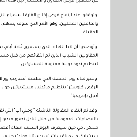
عن تسهيل فرص التعاون والاستثمار بين هذه المق
وتوقفوا عند ارتفاع فرص إقلاع القارة السمراء ال
والفاعلين المحليين، وهو الأمر الذي سوف يسهم، ب
المقبلة.
لتنظيم ندوة دولية مفتوحة للمشاركين.
وتميز لقاء يوم الجمعة الذي نظمته "ستارتب يور لا
الرقمي كلوستر" بتنظيم مائدتين مستديرتين حول "
أنجل بإفريقيا".
وقد تم انتقاء المقاولة الناشئة "أومني أب" التي تق
بالفضاءات العمومية من خلال تبادل تصور فيديو
مبتكرا، في حين سيعرف اليوم السبت انتقاء أفضل م
ستشارك في منافسات "سيدستارز وولد" بجنيف.