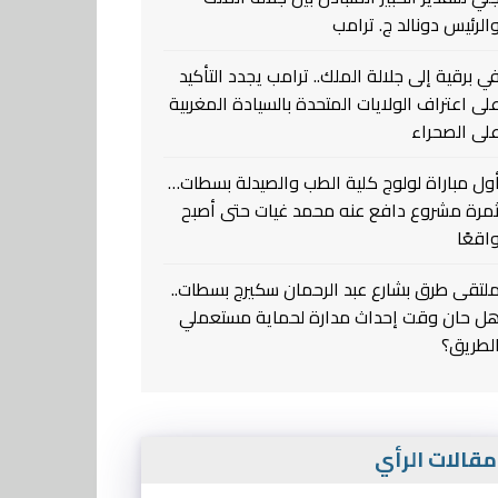
الرئيس دونالد ج. ترامب
ي برقية إلى جلالة الملك.. ترامب يجدد التأكيد
لى اعتراف الولايات المتحدة بالسيادة المغربية
لى الصحراء
ول مباراة لولوج كلية الطب والصيدلة بسطات…
مرة مشروع دافع عنه محمد غيات حتى أصبح
اقعًا
لتقى طرق بشارع عبد الرحمان سكيرج بسطات..
ل حان وقت إحداث مدارة لحماية مستعملي
لطريق؟
قالات الرأي