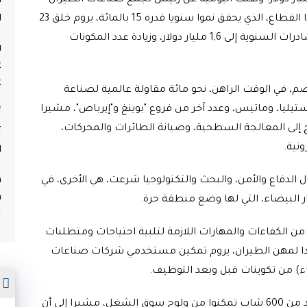
ار دولار. ونقلت اليومية عن رئيس تجمع صناعات الطيران
و
والفضاء بالمغرب، حميد بنبراهيم الأندلسي، أن هذا القطاع، الذي يحقق نموا سنويا قدره 15 بالمائة، يروم خلق 23
ألف فرصة عمل بحلول سنة 2020، ورفع قيمة الصادرات السنوية إلى 1,6 مليار دولار، وزيادة عدد المكونات
ف
ع
ع
م، في الوقت الراهن، نحو مائة مقاولة عالمية لصناعة
أ
وستيليا، وماتيس، وعدد آخر من فروع "بوينغ و"إيرباص"، مشيرا
ث
ج إلى المعالجة السطحية، وصيانة الطائرات والمحركات،
و
ونية
.
م
اع والأمن، والبحث والتكنولوجيا شرعت، هي الأخرى، في
ه
ر البيضاء، التي لها وضع منطقة حرة
.
ا
ن الكفاءات والمهارات اللازمة لتلبية احتياجات ومتطلبات
ا لمهن الطيران، يروم تمكين مستخدمي شركات صناعات
) من تكوينات قبل وبعد التوظيف
.
م
وبحسب السيد الأندلسي، فإن هذا المعهد كون أزيد من 600 شاب تمكنوا من ولوج سوق الشغل، مشيرا إلى أن