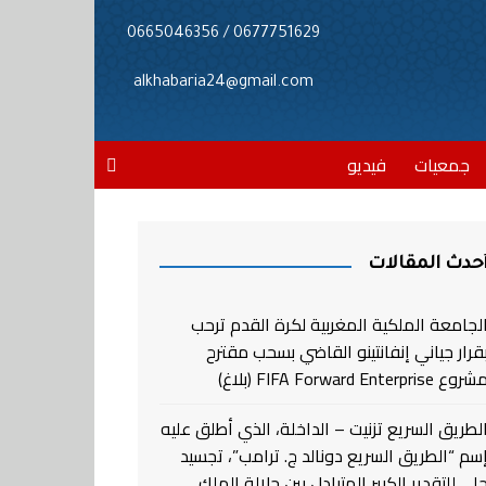
0677751629 / 0665046356
alkhabaria24@gmail.com
جمعيات
فيديو
حدث المقالات
لجامعة الملكية المغربية لكرة القدم ترحب
قرار جياني إنفانتينو القاضي بسحب مقترح
روع FIFA Forward Enterprise (بلاغ)
لطريق السريع تزنيت – الداخلة، الذي أطلق عليه
سم “الطريق السريع دونالد ج. ترامب”، تجسيد
لي للتقدير الكبير المتبادل بين جلالة الملك