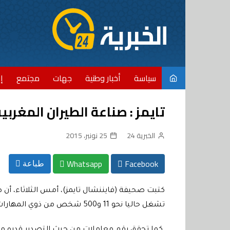
Ski
t
conten
سياسة
أخبار وطنية
جهات
مجتمع
إ
تايمز : صناعة الطيران المغرب
الخبرية 24
25 نونبر، 2015
Whatsapp
Facebook
طباعة
كتبت صحيفة (فايننشال تايمز)، أمس الثلاثاء، أن ص
تشغل حاليا نحو 11 و500 شخص من ذوي المهارات،