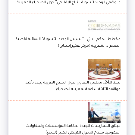
والواقعي الوحيد لتسوية النزاع الإقليمي” حول الصحراء المغربية
مخطط الحكم الذاتي.. “السبيل الوحيد للتسوية” النهائية لقضية
الصحراء المغربية (مركز تفكير إسباني)
لجنة الـ24.. مجلس التعاون لدول الخليج العربية يجدد تأكيد
مواقفه الثابتة الداعمة لمغربية الصحراء
ميثاق الممارسات الجيدة لحكامة المؤسسات والمقاولات
العمومية مفتاح التحول الهيكلي الكبير (لقجع)