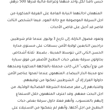
حبس نافذا لكل واحد منهما وغرامة مالية قدرها 500 درهم،
المتهمان احالتهما النيابة العامة على الغرفة المذكورة من
اجل السرقة الموصوفة مع حالة العود، فيما الشخص الثالث
قاصر قد أحيل على قاضي الأحداث .
وتعود فصول النازلة، إلى تاريخ 3 يوليوز، عندما قام شرطيين
دراجيين التابعين لولاية الأمن بسطات على مستوى مدارة
الحسن الثاني التي تتوسط المدينة ، بضبط ثلاثة أشخاص
يحاولون سرقة بعض حبات البطيخ الأصفر من فوق سيارة
من نوع"بيكوب" التي كانت محملة بالفاكهة المذكورة ومتجهة
نحو مدينة الدار البيضاء، المتهمون عندما لمحوا عناصر الأمن
حاولوا الفرار إلا أن الشرطيين تمكنوا من توقيفهم،
واقتيادهم إلى مقر مصلحة الشرطة القضائية الولائية، من
اجل البحث معهم، وقد اعترف المتهمون خلال الاستماع
إليهم بالمنسوب، وأنهم فعلا حاول سرقة بعض حبات
البطيخ من اجل أكلها، وأنهم لم يتمكنوا من الاستيلاء على