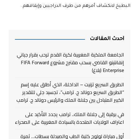
البطيخ لانكشاف أمرهم من طرف الدراجيين وإيقافهم.
أحدث المقالات
الجامعة الملكية المغربية لكرة القدم ترحب بقرار جياني
إنفانتينو القاضي بسحب مقترح مشروع FIFA Forward
Enterprise (بلاغ)
الطريق السريع تزنيت – الداخلة، الذي أطلق عليه إسم
“الطريق السريع دونالد ج. ترامب”، تجسيد جلي للتقدير
الكبير المتبادل بين جلالة الملك والرئيس دونالد ج. ترامب
في برقية إلى جلالة الملك.. ترامب يجدد التأكيد على
اعتراف الولايات المتحدة بالسيادة المغربية على الصحراء
أول مباراة لولوج كلية الطب والصيدلة بسطات… ثمرة