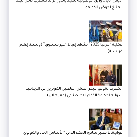
أديس أبابا .. وزيرة كونغولية تشيد بالدور الرائد للمغرب داخل لجنة
المناخ لحوض الكونغو
عملية “مرحبا 2025” تشهد إقبالا “غير مسبوق” (وسيلة إعلام
فرنسية)
المغرب تموقع مبكرا ضمن الفاعلين المؤثرين في الدينامية
الدولية لحكامة الذكاء الاصطناعي (عمر هلال)
غواتيمالا تعتبر مبادرة الحكم الذاتي “الأساس الجاد والموثوق