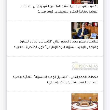
المغرب تموقع مبكرا ضمن الفاعلين المؤثرين في الدينامية
الدولية لحكامة الذكاء الاصطناعي (عمر هلال)
غواتيمالا تعتبر مبادرة الحكم الذاتي “الأساس الجاد والموثوق
والواقعي الوحيد لتسوية النزاع الإقليمي” حول الصحراء المغربية
مخطط الحكم الذاتي.. “السبيل الوحيد للتسوية” النهائية لقضية
الصحراء المغربية (مركز تفكير إسباني)