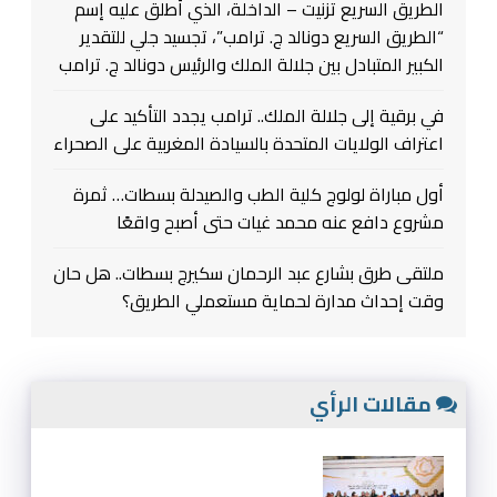
الطريق السريع تزنيت – الداخلة، الذي أطلق عليه إسم
“الطريق السريع دونالد ج. ترامب”، تجسيد جلي للتقدير
الكبير المتبادل بين جلالة الملك والرئيس دونالد ج. ترامب
في برقية إلى جلالة الملك.. ترامب يجدد التأكيد على
اعتراف الولايات المتحدة بالسيادة المغربية على الصحراء
أول مباراة لولوج كلية الطب والصيدلة بسطات… ثمرة
مشروع دافع عنه محمد غيات حتى أصبح واقعًا
ملتقى طرق بشارع عبد الرحمان سكيرج بسطات.. هل حان
وقت إحداث مدارة لحماية مستعملي الطريق؟
مقالات الرأي