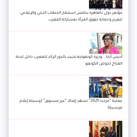
مؤتمر دولي بالقاهرة يناقش استثمار الخطاب الديني والإعلامي
لتعزيز وحماية حقوق المرأة بمشاركة المغرب
أديس أبابا .. وزيرة كونغولية تشيد بالدور الرائد للمغرب داخل لجنة
المناخ لحوض الكونغو
عملية “مرحبا 2025” تشهد إقبالا “غير مسبوق” (وسيلة إعلام
فرنسية)