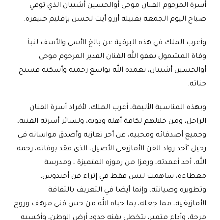
أسرة المرحوم الفنان موحى أوالحسين أشيبان الذي توفي
صباح اليوم الجمعة بقبيلة أزرو أيت لحسن بإقليم خنيفرة
.
وأعرب الملك في هذه البرقية عن بالغ الأسى والأسف لنبأ
وفاة المشمول بعفو الله الفنان القدير المرحوم موحى
أوالحسين أشيبان، تغمده الله بواسع رحمته وأسكنه فسيح
جناته
.
وبهذه المناسبة الأليمة، أعرب الملك، لأفراد أسرة الفنان
الراحل، ومن خلالهم لكافة أهله وذويه، ولسائر أسرته الفنية،
وجميع أصدقائه ومحبيه، عن أحر تعازيه وأصدق مواساته في
رحيل "أحد رواد الفن الأمازيغي الأصيل، الذي فقد بوفاته، رحمه
الله، أحد أعمدته، ورمزا من رموزه المتميزة ، ومدرسة
معطاءة، ساهمت ليس فقط في إثراء فن أحيدوس،
وتطويره وصيانته، وإنما أيضا في التعريف بالثقافة
الأمازيغية، مما جعله، بما حباه الله من حس فني مرهف وروح
مرحة، وأداء متميز، يتخطى بفنه حدود أرض الوطن، وأكسبه