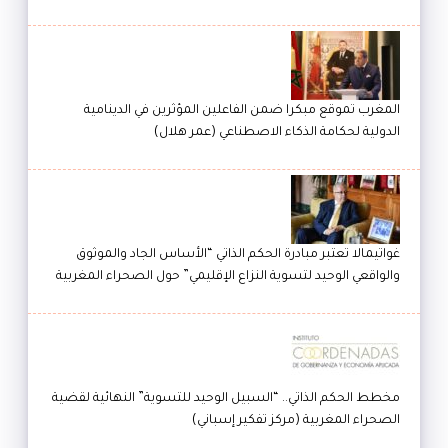
المغرب تموقع مبكرا ضمن الفاعلين المؤثرين في الدينامية
الدولية لحكامة الذكاء الاصطناعي (عمر هلال)
غواتيمالا تعتبر مبادرة الحكم الذاتي “الأساس الجاد والموثوق
والواقعي الوحيد لتسوية النزاع الإقليمي” حول الصحراء المغربية
مخطط الحكم الذاتي.. “السبيل الوحيد للتسوية” النهائية لقضية
الصحراء المغربية (مركز تفكير إسباني)