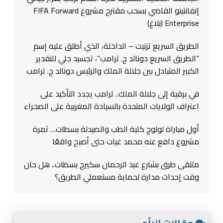
إنفانتينو القاضي بسحب مقترح مشروع FIFA Forward
Enterprise (بلاغ)
الطريق السريع تزنيت – الداخلة، الذي أطلق عليه إسم
“الطريق السريع دونالد ج. ترامب”، تجسيد جلي للتقدير
الكبير المتبادل بين جلالة الملك والرئيس دونالد ج. ترامب
في برقية إلى جلالة الملك.. ترامب يجدد التأكيد على
اعتراف الولايات المتحدة بالسيادة المغربية على الصحراء
أول مباراة لولوج كلية الطب والصيدلة بسطات… ثمرة
مشروع دافع عنه محمد غيات حتى أصبح واقعًا
ملتقى طرق بشارع عبد الرحمان سكيرج بسطات.. هل حان
وقت إحداث مدارة لحماية مستعملي الطريق؟
مقالات الرأي