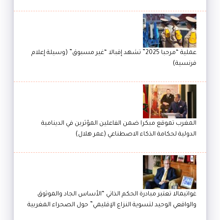
عملية “مرحبا 2025” تشهد إقبالا “غير مسبوق” (وسيلة إعلام
فرنسية)
المغرب تموقع مبكرا ضمن الفاعلين المؤثرين في الدينامية
الدولية لحكامة الذكاء الاصطناعي (عمر هلال)
غواتيمالا تعتبر مبادرة الحكم الذاتي “الأساس الجاد والموثوق
والواقعي الوحيد لتسوية النزاع الإقليمي” حول الصحراء المغربية