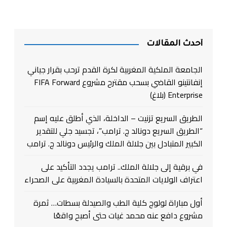
أحدث المقالات
الجامعة الملكية المغربية لكرة القدم ترحب بقرار جياني
إنفانتينو القاضي بسحب مقترح مشروع FIFA Forward
Enterprise (بلاغ)
الطريق السريع تزنيت – الداخلة، الذي أطلق عليه إسم
“الطريق السريع دونالد ج. ترامب”، تجسيد جلي للتقدير
الكبير المتبادل بين جلالة الملك والرئيس دونالد ج. ترامب
في برقية إلى جلالة الملك.. ترامب يجدد التأكيد على
اعتراف الولايات المتحدة بالسيادة المغربية على الصحراء
أول مباراة لولوج كلية الطب والصيدلة بسطات… ثمرة
مشروع دافع عنه محمد غيات حتى أصبح واقعًا