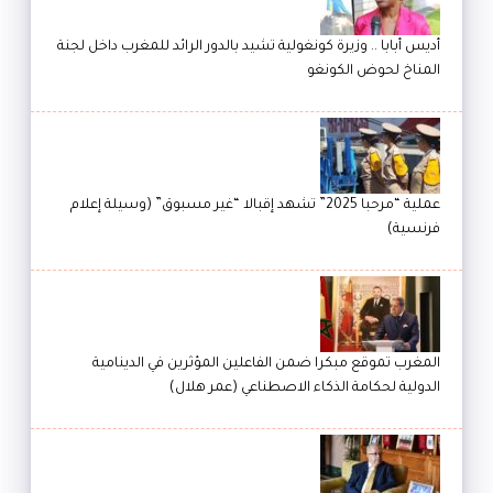
أديس أبابا .. وزيرة كونغولية تشيد بالدور الرائد للمغرب داخل لجنة
المناخ لحوض الكونغو
عملية “مرحبا 2025” تشهد إقبالا “غير مسبوق” (وسيلة إعلام
فرنسية)
المغرب تموقع مبكرا ضمن الفاعلين المؤثرين في الدينامية
الدولية لحكامة الذكاء الاصطناعي (عمر هلال)