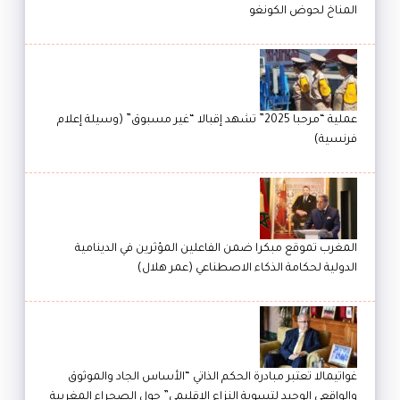
المناخ لحوض الكونغو
عملية “مرحبا 2025” تشهد إقبالا “غير مسبوق” (وسيلة إعلام
فرنسية)
المغرب تموقع مبكرا ضمن الفاعلين المؤثرين في الدينامية
الدولية لحكامة الذكاء الاصطناعي (عمر هلال)
غواتيمالا تعتبر مبادرة الحكم الذاتي “الأساس الجاد والموثوق
والواقعي الوحيد لتسوية النزاع الإقليمي” حول الصحراء المغربية