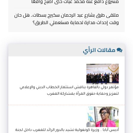
مشروع دافع عنه محمد غيات حتى أصبح واقعًا
ملتقى طرق بشارع عبد الرحمان سكيرج بسطات.. هل حان
وقت إحداث مدارة لحماية مستعملي الطريق؟
مقالات الرأي
مؤتمر دولي بالقاهرة يناقش استثمار الخطاب الديني والإعلامي
لتعزيز وحماية حقوق المرأة بمشاركة المغرب
أديس أبابا .. وزيرة كونغولية تشيد بالدور الرائد للمغرب داخل لجنة