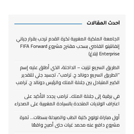
أحدث المقالات
الجامعة الملكية المغربية لكرة القدم ترحب بقرار جياني
إنفانتينو القاضي بسحب مقترح مشروع FIFA Forward
Enterprise (بلاغ)
الطريق السريع تزنيت – الداخلة، الذي أطلق عليه إسم
“الطريق السريع دونالد ج. ترامب”، تجسيد جلي للتقدير
الكبير المتبادل بين جلالة الملك والرئيس دونالد ج. ترامب
في برقية إلى جلالة الملك.. ترامب يجدد التأكيد على
اعتراف الولايات المتحدة بالسيادة المغربية على الصحراء
أول مباراة لولوج كلية الطب والصيدلة بسطات… ثمرة
مشروع دافع عنه محمد غيات حتى أصبح واقعًا