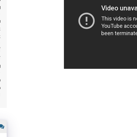
و
ف
ع
ع
أ
ث
و
م
ه
ا