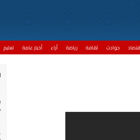
قتصاد
حوادث
ثقافة
رياضة
أراء
أخبار عامة
تعليم
أ
ا
ب
مش
ا
إ
ج