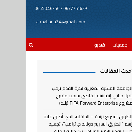
0677751629 / 0665046356
alkhabaria24@gmail.com
جمعيات
فيديو
حدث المقالات
لجامعة الملكية المغربية لكرة القدم ترحب
قرار جياني إنفانتينو القاضي بسحب مقترح
روع FIFA Forward Enterprise (بلاغ)
لطريق السريع تزنيت – الداخلة، الذي أطلق عليه
سم “الطريق السريع دونالد ج. ترامب”، تجسيد
لي للتقدير الكبير المتبادل بين جلالة الملك