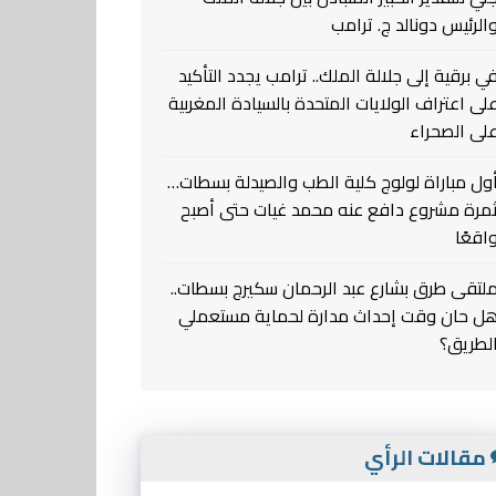
الرئيس دونالد ج. ترامب
ي برقية إلى جلالة الملك.. ترامب يجدد التأكيد
لى اعتراف الولايات المتحدة بالسيادة المغربية
لى الصحراء
ول مباراة لولوج كلية الطب والصيدلة بسطات…
مرة مشروع دافع عنه محمد غيات حتى أصبح
اقعًا
لتقى طرق بشارع عبد الرحمان سكيرج بسطات..
ل حان وقت إحداث مدارة لحماية مستعملي
لطريق؟
مقالات الرأي