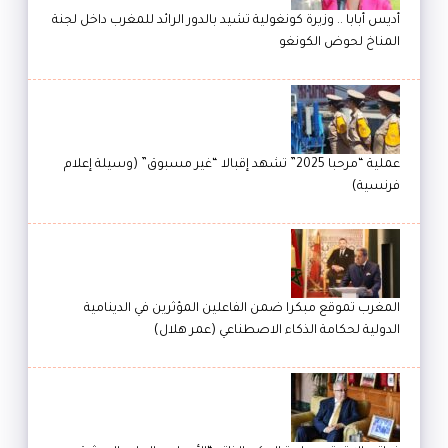
أديس أبابا .. وزيرة كونغولية تشيد بالدور الرائد للمغرب داخل لجنة
المناخ لحوض الكونغو
عملية “مرحبا 2025” تشهد إقبالا “غير مسبوق” (وسيلة إعلام
فرنسية)
المغرب تموقع مبكرا ضمن الفاعلين المؤثرين في الدينامية
الدولية لحكامة الذكاء الاصطناعي (عمر هلال)