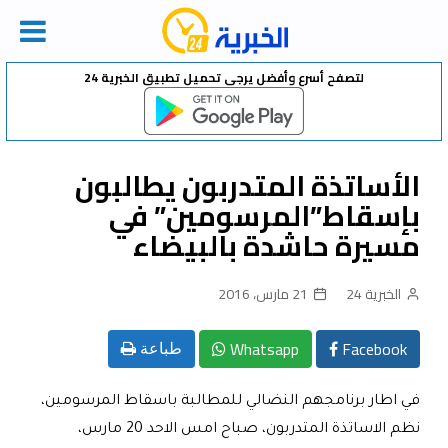
Ski
لتصفح أسرع وأفضل يرجى تحميل تطبيق الخبرية 24
t
conten
الأساتذة المتدربون يطالبون
بإسقاط”المرسومين” في
مسيرة حاشدة بالبيضاء
الخبرية 24
21 مارس، 2016
Whatsapp
Facebook
طباعة
في اطار برنامجهم النضالي للمطالبة باسقاط المرسومين،
نظم الاساتذة المتدربون، صباح امس الاحد 20 مارس،