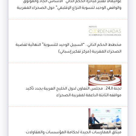
غواتيمالا تعتبر مبادرة الحكم الذاتي “الأساس الجاد والموثوق
والواقعي الوحيد لتسوية النزاع الإقليمي” حول الصحراء المغربية
مخطط الحكم الذاتي.. “السبيل الوحيد للتسوية” النهائية لقضية
الصحراء المغربية (مركز تفكير إسباني)
لجنة الـ24.. مجلس التعاون لدول الخليج العربية يجدد تأكيد
مواقفه الثابتة الداعمة لمغربية الصحراء
ميثاق الممارسات الجيدة لحكامة المؤسسات والمقاولات