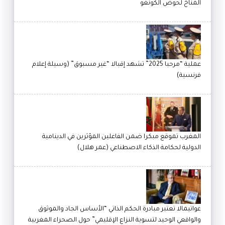
المناخ لحوض الكونغو
عملية “مرحبا 2025” تشهد إقبالا “غير مسبوق” (وسيلة إعلام
فرنسية)
المغرب تموقع مبكرا ضمن الفاعلين المؤثرين في الدينامية
الدولية لحكامة الذكاء الاصطناعي (عمر هلال)
غواتيمالا تعتبر مبادرة الحكم الذاتي “الأساس الجاد والموثوق
والواقعي الوحيد لتسوية النزاع الإقليمي” حول الصحراء المغربية