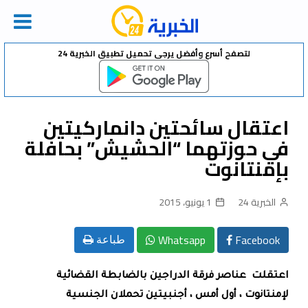
Ski
لتصفح أسرع وأفضل يرجى تحميل تطبيق الخبرية 24
t
conten
اعتقال سائحتين دانماركيتين
في حوزتهما “الحشيش” بحافلة
بإمنتانوت
الخبرية 24
1 يونيو، 2015
Whatsapp
Facebook
طباعة
اعتقلت عناصر فرقة الدراجين بالضابطة القضائية
لإمنتانوت ، أول أمس ، أجنبيتين تحملان الجنسية