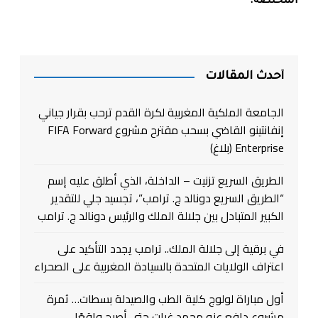
المختصة
.
أحدث المقالات
الجامعة الملكية المغربية لكرة القدم ترحب بقرار جياني
إنفانتينو القاضي بسحب مقترح مشروع FIFA Forward
Enterprise (بلاغ)
الطريق السريع تزنيت – الداخلة، الذي أطلق عليه إسم
“الطريق السريع دونالد ج. ترامب”، تجسيد جلي للتقدير
الكبير المتبادل بين جلالة الملك والرئيس دونالد ج. ترامب
في برقية إلى جلالة الملك.. ترامب يجدد التأكيد على
اعتراف الولايات المتحدة بالسيادة المغربية على الصحراء
أول مباراة لولوج كلية الطب والصيدلة بسطات… ثمرة
مشروع دافع عنه محمد غيات حتى أصبح واقعًا