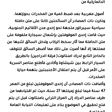
الدانماركية من
أصول مغربية بعد ضبط كمية من المخدرات بحوزتهما
.
وذكرت ذات المصادر أن السائحتين كانتا على متن حافلة
سياحية سيبراتور متجهة نحو إحدى مدن الأقاليم الجنوبية،
حيث قامت إحدى الموقوفتين بإشعال سيجارة ملفوفة على
متن الحافلة مما أثار سخط الركاب وتدخل السائق لثنيها عن
فعلتها إلا أنها أصرت على ذلك مما أضطر السائق للتوقف
بالحاجز التابع لدرك امنتانوت( فرقة الدراجين) بالطريق
السيار الرابط بين شيشاوة وأكادير، فأطلع عناصر السرية
على الأمر قبل أن يتم اعتقال الأجنببتين بتهمة حيازة
المخدرات
.
وأضافت ذات المصادر، أن إحدى الموقوفتين تبلغ من العمر
47 سنة فيما تبلغ زميلتها 27 سنة، حيث تم اقتيادهما من
طرف عناصر الدرك إلى المركز الترابي بامنتانوت قبل ان يتم
فتح تحقيق في الموضوع بناء على تعليمات النيابة العامة