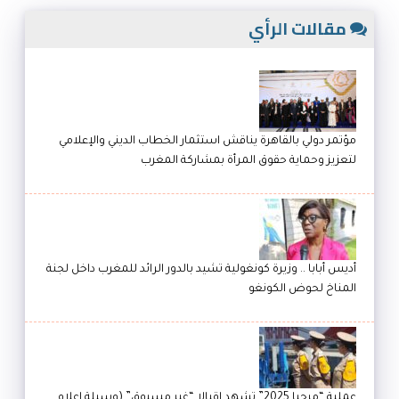
مقالات الرأي
مؤتمر دولي بالقاهرة يناقش استثمار الخطاب الديني والإعلامي
لتعزيز وحماية حقوق المرأة بمشاركة المغرب
أديس أبابا .. وزيرة كونغولية تشيد بالدور الرائد للمغرب داخل لجنة
المناخ لحوض الكونغو
عملية “مرحبا 2025” تشهد إقبالا “غير مسبوق” (وسيلة إعلام