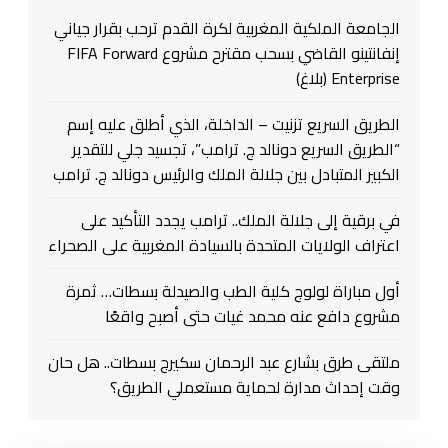
الجامعة الملكية المغربية لكرة القدم ترحب بقرار جياني
إنفانتينو القاضي بسحب مقترح مشروع FIFA Forward
Enterprise (بلاغ)
الطريق السريع تزنيت – الداخلة، الذي أطلق عليه إسم
“الطريق السريع دونالد ج. ترامب”، تجسيد جلي للتقدير
الكبير المتبادل بين جلالة الملك والرئيس دونالد ج. ترامب
في برقية إلى جلالة الملك.. ترامب يجدد التأكيد على
اعتراف الولايات المتحدة بالسيادة المغربية على الصحراء
أول مباراة لولوج كلية الطب والصيدلة بسطات… ثمرة
مشروع دافع عنه محمد غيات حتى أصبح واقعًا
ملتقى طرق بشارع عبد الرحمان سكيرج بسطات.. هل حان
وقت إحداث مدارة لحماية مستعملي الطريق؟