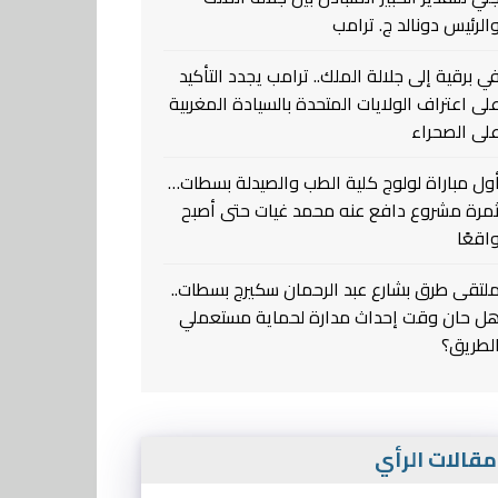
الرئيس دونالد ج. ترامب
ي برقية إلى جلالة الملك.. ترامب يجدد التأكيد
لى اعتراف الولايات المتحدة بالسيادة المغربية
لى الصحراء
ول مباراة لولوج كلية الطب والصيدلة بسطات…
مرة مشروع دافع عنه محمد غيات حتى أصبح
اقعًا
لتقى طرق بشارع عبد الرحمان سكيرج بسطات..
ل حان وقت إحداث مدارة لحماية مستعملي
لطريق؟
قالات الرأي