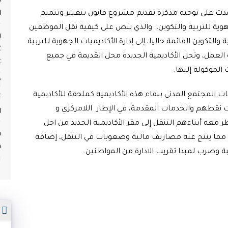
و
عمدت على توجيه مذكرة تقديم مشروع قانون بتغيير وتتميم
كاديميات الجهوية للتربية والتكوين، والذي ينص على كيفية نقل الموظفين
ف
والتكوين القائمة حاليا، إلى إدارة الأكاديميات الجهوية للتربية
ع
العمل، وتحل الأكاديمية الجديدة محل القديمة في جميع
ع
الموكولة إليها.
أ
ث
 المجتمع المدني ببقاء هذه الأكاديمية كملحقة للأكاديمية
و
ت نقطهم والخدمات المقدمة، في الإطار اللامركزي و
معه أبناءهم التنقل إلى مقر الأكاديمية الجديد من اجل
م
 مما ينتج عنه مصاريف مالية وصعوبات في التنقل، إضافة
ه
بة وضرب لمبدا تقريب الادارة من المواطنين.
ا
م