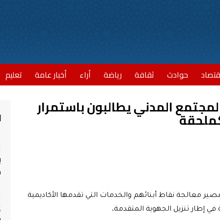
قتصاد
حوادث
ثقافة
رياضة
أراء
أخبار عامة
تعليم
المجتمع المدني يطالبون باستمرار
كملحقة
أ
ا
ب
مش
ا
مصير معالجة نقاط أبنائهم والخدمات التي تقدمها الأكاديمية
إ
ي إطار تنزيل الجهوية المتقدمة،
ج