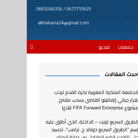
0677751629 / 0665046356
alkhabaria24@gmail.com
جمعيات
فيديو
حدث المقالات
لجامعة الملكية المغربية لكرة القدم ترحب
قرار جياني إنفانتينو القاضي بسحب مقترح
روع FIFA Forward Enterprise (بلاغ)
لطريق السريع تزنيت – الداخلة، الذي أطلق عليه
سم “الطريق السريع دونالد ج. ترامب”، تجسيد
لي للتقدير الكبير المتبادل بين جلالة الملك