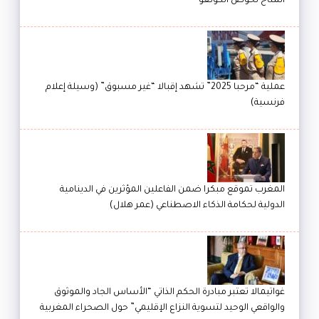
المناخ لحوض الكونغو
عملية “مرحبا 2025” تشهد إقبالا “غير مسبوق” (وسيلة إعلام
فرنسية)
المغرب تموقع مبكرا ضمن الفاعلين المؤثرين في الدينامية
الدولية لحكامة الذكاء الاصطناعي (عمر هلال)
غواتيمالا تعتبر مبادرة الحكم الذاتي “الأساس الجاد والموثوق
والواقعي الوحيد لتسوية النزاع الإقليمي” حول الصحراء المغربية