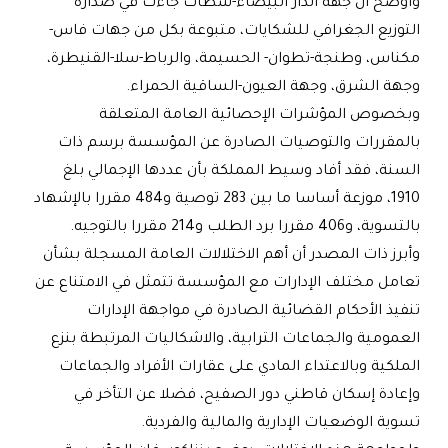
وأوضح أن جهة الدار البيضاء-سطات جاءت في صدارة
التوزيع الجغرافي للشكايات، متبوعة بكل من جهات فاس-
مكناس، وطنجة-تطوان- الحسيمة، والرباط-سلا-القنيطرة،
وجهة الشرق، وجهة العيون-الساقية الحمراء
.
وبخصوص المؤشرات الإحصائية العامة المتعلقة
بالمقررات والتوصيات الصادرة عن المؤسسة برسم ذات
السنة، فقد أفاد وسيط المملكة بأن عددها الإجمالي بلغ
1910، موزعة أساسا ما بين 283 توصية و484 مقررا بالإشهاد
بالتسوية، و406 مقررا برد الطلب و214 مقررا بالتوجيه
.
وأبرز ذات المصدر أن أهم الاختلالات العامة المسجلة بشأن
تعامل مختلف الإدارات مع المؤسسة تتمثل في الامتناع عن
تنفيذ الأحكام القضائية الصادرة في مواجهة الإدارات
العمومية والجماعات الترابية، والاشكاليات المرتبطة بنزع
الملكية وبالاعتداء المادي على عقارات الأفراد والجماعات
وإعادة إسكان قاطني دور الصفيح، فضلا عن التأخر في
تسوية الوضعيات الإدارية والمالية والفردية
.