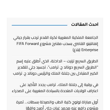
أحدث المقالات
الجامعة الملكية المغربية لكرة القدم ترحب بقرار جياني
إنفانتينو القاضي بسحب مقترح مشروع FIFA Forward
Enterprise (بلاغ)
الطريق السريع تزنيت – الداخلة، الذي أطلق عليه إسم
“الطريق السريع دونالد ج. ترامب”، تجسيد جلي للتقدير
الكبير المتبادل بين جلالة الملك والرئيس دونالد ج. ترامب
في برقية إلى جلالة الملك.. ترامب يجدد التأكيد على
اعتراف الولايات المتحدة بالسيادة المغربية على الصحراء
أول مباراة لولوج كلية الطب والصيدلة بسطات… ثمرة
مشروع دافع عنه محمد غيات حتى أصبح واقعًا