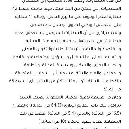
من هذه الشكايات، ودعت 3888 مشتكيا إلى استكمال
المعطيات التي تمكن من البت فيها، فيما قامت بحفظ 42
شكاية لعدم الوقوف على ما يبرر التدخل، وإحالة 41 شكاية
على المجلس الوطني لحقوق الإنسان للاختصاص
.
وشدد بنزاكور على أن الشكايات المتوصل بها تتعلق بعدة
قطاعات، في مقدمتها الداخلية والجماعات المحلية،
والاقتصاد والمالية، والتربية الوطنية والتكوين المهني،
والتعليم العالي، والتشغيل والشؤون الاجتماعية، والفلاحة
والصيد البحري، والسكنى وسياسة المدينة، والطاقة
والمعادن، والماء والبيئة، مسجلا بأن الشكايات المتعلقة
بالقطاعات الثلاثة الأولى مثلت أكثر من الثلثين، أي بنسبة 65
في المائة
.
وكان في طليعة نوعية القضايا المذكورة، يضيف السيد
بنزاكور، تلك ذات الطابع الإداري (64,33 في المائة)، والعقاري
(16,5 في المائة) والمالي (5,4 في المائة)، فضلا عن تلك
المتعلقة بعدم تنفيذ الاحكام (10 في المائة
).