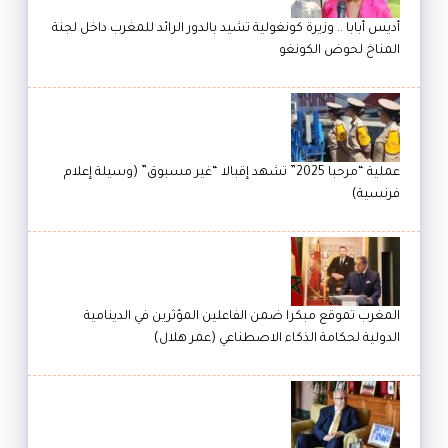
أديس أبابا .. وزيرة كونغولية تشيد بالدور الرائد للمغرب داخل لجنة
المناخ لحوض الكونغو
عملية “مرحبا 2025” تشهد إقبالا “غير مسبوق” (وسيلة إعلام
فرنسية)
المغرب تموقع مبكرا ضمن الفاعلين المؤثرين في الدينامية
الدولية لحكامة الذكاء الاصطناعي (عمر هلال)